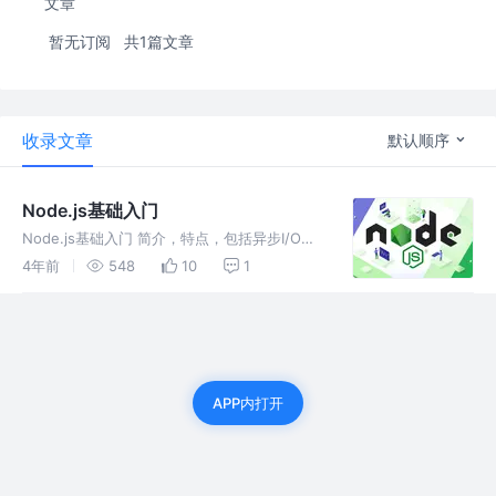
文章
暂无订阅
共1篇文章
收录文章
默认顺序
Node.js基础入门
Node.js基础入门 简介，特点，包括异步I/O，
单线程和跨平台等；模块化机制以及无模块化机
4年前
548
10
1
制存在的问题；包管理机制，NPM常用命令；
异步编程callback，promise，await，event
APP内打开