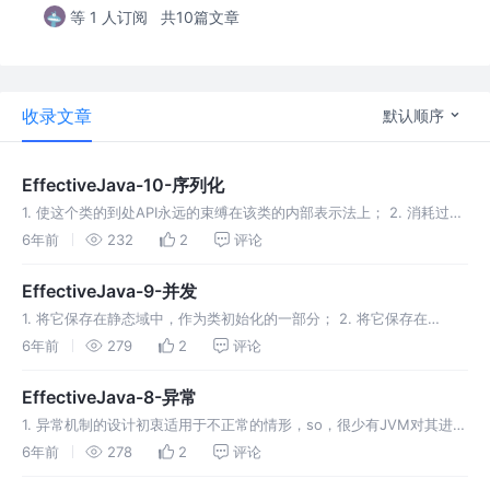
等 1 人订阅
共10篇文章
收录文章
默认顺序
EffectiveJava-10-序列化
1. 使这个类的到处API永远的束缚在该类的内部表示法上； 2. 消耗过多
的空间；（如上链表项只是实现细节，不值得记录在序列化形式中，会
6年前
232
2
评论
消耗过多空间） 3. 消耗过多时间；（序列化逻辑并不了解对象图的拓
扑关系，所有它必须经过一个昂贵的图遍历，但上面例子中沿着next引
EffectiveJava-9-并发
用遍历是非…
1. 将它保存在静态域中，作为类初始化的一部分； 2. 将它保存在
volatile域，final域或者通过正常锁定访问的域中； 3. 将它放到并发的
6年前
279
2
评论
集合中； 1. 重用线程池中的线程，避免线程的创建和销毁所带来的性能
开销； 2. 能有效控制线程池中的最大并发数，避免大量线程之间…
EffectiveJava-8-异常
1. 异常机制的设计初衷适用于不正常的情形，so，很少有JVM对其进行
优化； 2. 把代码放在try-cache中阻止了现代JVM实现本来可能要执行
6年前
278
2
评论
的某些特定优化； 3. for遍历并不会导致冗余的检查，有些现代的JVM