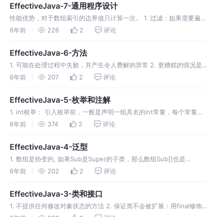
会将它们优化掉； 1. 使api更加易于学习和使用(通用,…
EffectiveJava-7-通用程序设计
性能优势，对于数组索引的边界值只计算一次。 1. 过滤：如果需要遍历
集合，并删除选定的元素，就要使用显示的迭代器，以便调用其
6年前
226
2
评论
remove方法 ； 2. 转换：如果需要修改集合或数组的值，就需要集合
的迭代器或数组索引了； 3. 平行迭代：如果需要并行的遍历多个集合
EffectiveJava-6-方法
或数组，就需要用…
1. 可能在处理过程中失败，并产生令人费解的异常 2. 更糟糕的情况是
正常返回，但计算出错误的结果 3. 最糟糕的是正常返回，但使得某个
6年前
207
2
评论
对象处于被破坏但状态，在将来某个不确定的时候，某个不想干的点上
引发错误 对于某些参数，方法本身没有用到，却被保存起来供以后使
EffectiveJava-5-枚举和注解
用，检验这类参数的…
1. int枚举： 引入枚举前，一般是声明一组具名的int常量，每个常量代
表一个类型成员，这种方法叫做int枚举模式。 int枚举模式是类型不安
6年前
374
2
评论
全的，例如下面两组常量：性别和动物种类，二者不存在任何关系，然
而却可以将ANIMAL_DOG传入一个需要性别参数的方法中，编译器不
EffectiveJava-4-泛型
会出…
1. 数组是协变的, 如果Sub是Super的子类，那么数组Sub[]也是
Super[]的子类； 2. 数组是具体化的，在运行时才知道并检查它们的元
6年前
202
2
评论
素类型约束；
EffectiveJava-3-类和接口
1. 不提供任何修改对象状态的方法 2. 保证类不会被扩展：用final修饰
或将所有构造方法私有化并提供公有的静态工厂方法 3. 使所有域都是