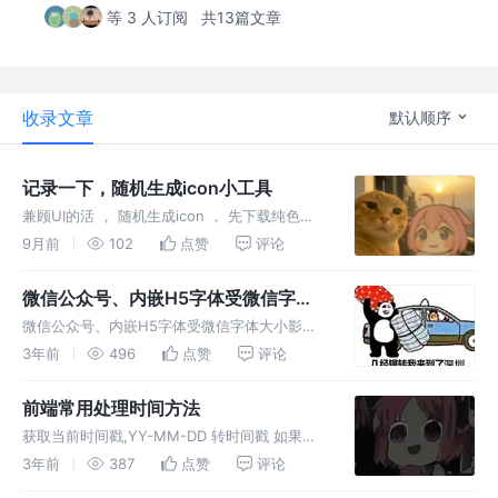
等 3 人订阅
共13篇文章
收录文章
默认顺序
记录一下，随机生成icon小工具
兼顾UI的活 ， 随机生成icon ， 先下载纯色
icon，再批量生成背景并合成 ， 不满意再刷，
9月前
102
点赞
评论
独立下载和批量下载 还有固定背景生成方案 小
白一个，学到老干到老
微信公众号、内嵌H5字体受微信字体
大小影响问题的解决方案
微信公众号、内嵌H5字体受微信字体大小影响
问题的解决方案，代码也是之前网上找的，现在
3年前
496
点赞
评论
记录一下 小白一个，学不懂回家养猪
前端常用处理时间方法
获取当前时间戳,YY-MM-DD 转时间戳 如果已
经是时间戳则不操作, 时间戳 转 YY-MM-DD,转
3年前
387
点赞
评论
换时间格式,2022-12-12 转年月日多格式