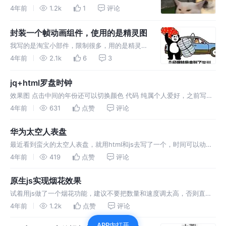
金币收集动画...........................
4年前
1.2k
1
评论
封装一个帧动画组件，使用的是精灵图
我写的是淘宝小部件，限制很多，用的是精灵
图，说下大概思路，主要是通过背景图片的X Y
4年前
2.1k
6
3
轴去控制，实现播放动画..
jq+html罗盘时钟
效果图 点击中间的年份还可以切换颜色 代码 纯属个人爱好，之前写的
辣鸡布局还有js和动画 这是下载链接 或者直接复制也行 不过要引入JQ
4年前
631
点赞
评论
文件 因为用JQ写的 下载链接 写的很粗糙，小白一个多多包涵
华为太空人表盘
最近看到蛮火的太空人表盘，就用html和js去写了一个，时间可以动，
如果想要其他数字切换可以自己去改，，只有那几个icon是图片，其他
4年前
419
点赞
评论
全是布局，可以直接复制，代码都贴在下面了，不过需要自己下载个ttf
原生js实现烟花效果
试着用js做了一个烟花功能，建议不要把数量和速度调太高，否则直接
卡死，下面是效果图 可以加小球数量，范围和时间，时间越少速度越快
4年前
1.2k
点赞
评论
如果时间变成负数很大概率卡死 图中小点就是将要绽开的烟花
APP内打开