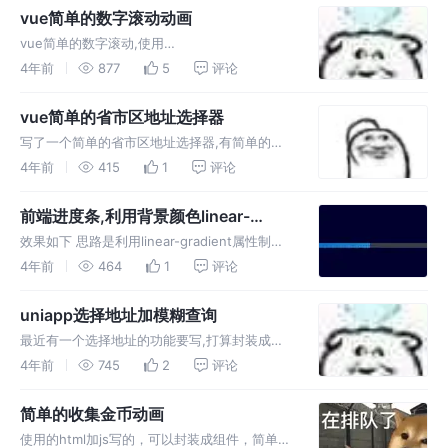
vue简单的数字滚动动画
vue简单的数字滚动,使用
transform:translateY()来实现滚动,简陋且粗暴
4年前
877
5
评论
效果 代码 结尾 可封装为组件, 小白一个,干不动
就回家喂猪
vue简单的省市区地址选择器
写了一个简单的省市区地址选择器,有简单的动
画,主要是通过transform:translateX()来实现平
4年前
415
1
评论
移 效果 代码 结尾 用的是自定义的数据,你可以
导入省市区json文件, 小白一个,干不动就
前端进度条,利用背景颜色linear-
gradient属性实现
效果如下 思路是利用linear-gradient属性制造
条纹背景颜色 ,一共三个元素,最外层负责灰色灰
4年前
464
1
评论
色区域,第二层负责截取长度,第三次负责展示 间
隙用和背景颜色相同的颜色,看似镂空,最里面的
uniapp选择地址加模糊查询
伪类主
最近有一个选择地址的功能要写,打算封装成组
件,使用的是uniapp,参考美团的选择地址,ui框架
4年前
745
2
评论
是uview 效果大概就是这样子,ui简单搞了下 美
团(右) 然后就是数据,在网上找的全国市级城市
简单的收集金币动画
的js
使用的html加js写的，可以封装成组件，简单的