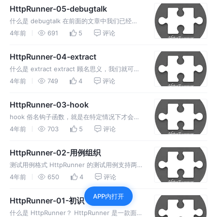
数据
HttpRunner-05-debugtalk
什么是 debugtalk 在前面的文章中我们已经介
绍过 httprunner 的项目结构。debugtalk.py
4年前
691
5
评论
是用来表示项目根目录。
HttpRunner-04-extract
什么是 extract extract 顾名思义，我们就可以
猜到其实用来做数据提取和引用的。通常，测试
4年前
749
4
评论
框架中都有获取数据并且将其存储到变量的机
制。
HttpRunner-03-hook
hook 俗名钩子函数，就是在特定情况下才会触
发的 Api。就像你用银行卡去ATM机取钱，当你
4年前
703
5
评论
在执行取钱的动作过程中会触发一个名为msg的
钩子函数，而这个 msg钩子函数会执行发送短
HttpRunner-02-用例组织
信的动作。
测试用例格式 HttpRunner 的测试用例支持两
种文件格式：YAML 和 JSON。 JSON 和
4年前
650
4
评论
YAML 格式的测试用例完全等价，包含的信息内
APP内打开
容也完全相同。
HttpRunner-01-初识
什么是 HttpRunner？ HttpRunner 是一款面