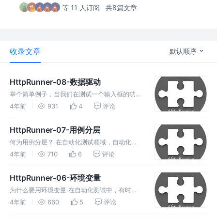
等 11 人订阅
共8篇文章
收录文章
默认顺序
HttpRunner-08-数据驱动
举个简单例子，当我们在测试一个输入框的功能
时，可能需要输入不同的参数，此时，我们不需
4年前
931
4
评论
要设计多个用例，而只需要将输入值参数化，将
不同的参数作为一个列表通过数据驱动的方式进
HttpRunner-07-用例分层
行加载即可。
何为用例分层？ 在自动化测试领域，自动化测
试用例的可维护性是极其重要的因素，直接关系
4年前
710
6
评论
到自动化测试能否持续有效地在项目中开展。
HttpRunner-06-环境变量
为什么要用环境变量 在自动化测试中，有时需
要借助环境变量实现某些特定的目的，常见的场
4年前
660
5
评论
景包括： 切换测试环境 切换测试配置 存储敏感