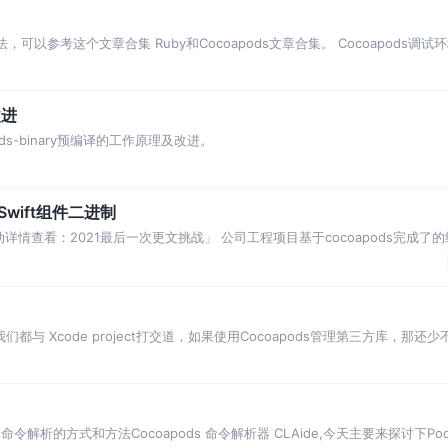
，可以参考这个文章合集 Ruby和Cocoapods文章合集。 Cocoapods调试
改进
oapods-binary预编译的工作原理及改进。
Swift组件二进制
详情查看：2021最后一次更文挑战」 公司工程项目基于cocoapods完成了
工程代码是swift代码。
与 Xcode project打交道，如果使用Cocoapods管理第三方库，那还少不
命令解析的方式和方法Cocoapods 命令解析器 CLAide,今天主要来探讨下P