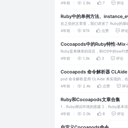
们先了解下，Ruby中的e
4年前
2.8k
7
评论
Ruby中的单例方法、instance_eva
在之前的文章里，我们讲述了 Ruby的基
例方法： 1，初始化了两个字符串的实例
4年前
879
点赞
评
Cocoapods中的Ruby特性-Mix-
Ruby是单继承的语言，和iOS中的swift类
中，多继承可以
4年前
1.3k
3
评论
Cocoapods 命令解析器 CLAide
pod 命令解析是用 CLAide 来实现的，
在调试工程中，通过
4年前
2.4k
点赞
评
Ruby和Cocoapods文章合集
1，Ruby调试环境的搭建 2，Ruby基本语
4年前
2.0k
8
评论
自定义Cocoapods命令