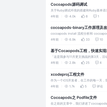
Cocoapods源码调试
关于Ruby调试环境的搭建和Ruby基本语法
Cocoapods的源码
4年前
4.0k
8
1
cocoapods-binary工作原理及
cocoapods install 流程分析和 coc
4年前
6.9k
33
10
基于Cocaopods工程，快速实现
「这是我参与11月更文挑战的第3天，活动
提升编译速度，我们进行了组件二进制化，
4年前
2.8k
25
4
xcodeproj工程文件
作为一个iOS开发者，在工作的每一天，我们都
式的角度来了解下这两个文件
4年前
1.7k
5
评论
Cocoapods之 Podfile文件
在之前的文章中，我们讲述了cocoapods