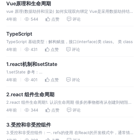
Vue原理和生命周期
vue 原理(数据劫持和渲染) 如何实现双向绑定 Vue是采用数据劫持结合
发布/订阅模式的方式，通过Object.defineProperty()来劫持各个属性
4年前
544
点赞
评论
的setter，getter，在数据变动
TypeScript
TypeScript 基础类型：解构赋值，接口(interface)类 class。 类 class
4年前
431
点赞
评论
1.react机制和setState
1.setState 参考：
https://juejin.cn/post/6886358519004692488#heading-0 在组件
4年前
401
点赞
评论
中并没有实现setState的方法，为什么可以调用呢？ 原因
2.react 组件生命周期
2.react 组件生命周期1. 认识生命周期 很多的事物都有从创建到销毁的
整个过程，这个过程称之为是生命周期； React组件也有自己
4年前
344
点赞
评论
3.受控和非受控组件
3.受控和非受控组件：一. refs的使用 在React的开发模式中，通常情
况下不需要、也不建议直接操作DOM