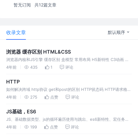
暂无订阅
共12篇文章
收录文章
默认顺序
浏览器 缓存区别 HTML&CSS
浏览器内核和JS引擎 缓存区别 盒模型 常用布局 H5新特性 C3动画 垂
直水平居中 SVG
4年前
435
1
评论
HTTP
如何解决跨域 http协议 get和post的区别 HTTP状态码 HTTP请求格式
头部
4年前
275
点赞
评论
JS基础，ES6
JS、基础数据类型、js的循环遍历使用与跳出、es6新特性、宏任务与
微任务、防抖与节流的简单实现与区别
4年前
199
点赞
评论