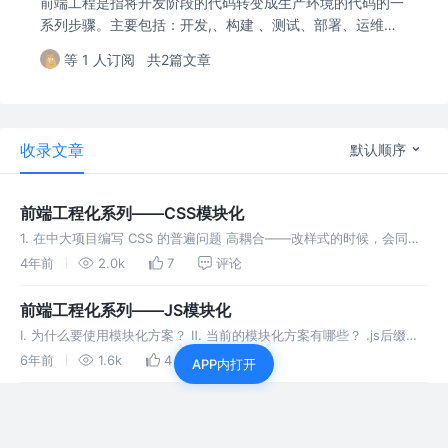
前端工程是指将开发阶段的代码转变成生产环境的代码的一
系列步骤。主要包括：开发,、构建 、测试、部署、运维、
管理等。并将软件工程的原则、方法、技术、工具运用在前
等 1 人订阅
共2篇文章
端开发中, 目的是实现高效开发、质量可控。
收录文章
默认顺序
前端工程化系列——CSS模块化
1. 在中大项目编写 CSS 的普遍问题 高耦合——改样式的时候，会同时
其他地方的样式，导致意外的样式问题 低复用——重复编写相同的样
4年前
2.0k
7
评论
式，即枯燥乏味又导致 CSS 体积过大，从而影响开发体验与页面加载
前端工程化系列——JS模块化
Ⅰ. 为什么要使用模块化方案？ Ⅱ. 当前的模块化方案有哪些？ .js后缀可
以省略。如果只是模块名，不带有路径，那么必须有配置文件， 告诉
6年前
1.6k
4
评论
APP内打开
JavaScript 引擎该模块的位置。 Ⅲ. ES6模块化方案中常用方法及语法
如果要使用的常量非常多，可以建一个专门的constant…