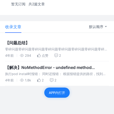
暂无订阅
共2篇文章
收录文章
默认顺序
【问题总结】
零碎问题零碎问题零碎问题零碎问题零碎问题零碎问题零碎问题零碎问
题零碎问题零碎问题零碎问题零碎问题零碎问题
4年前
294
点赞
2
【解决】NoMethodError - undefined method
`downcase' for nil:NilClass
执行pod install时报错： 同时还报错： 根据报错提供的路径，找到
group.rb文件 根据报错提供的行数，发现第445行为：
4年前
1.8k
2
2
APP内打开