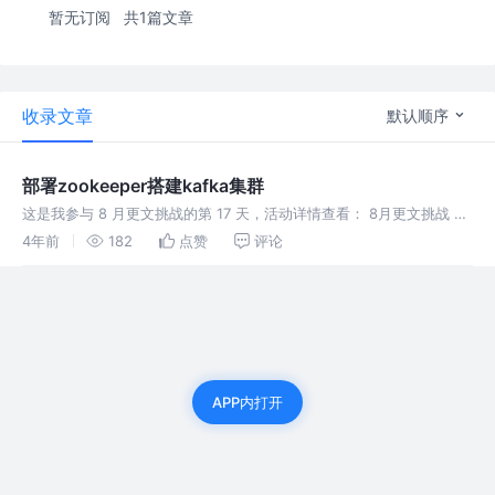
暂无订阅
共1篇文章
收录文章
默认顺序
部署zookeeper搭建kafka集群
这是我参与 8 月更文挑战的第 17 天，活动详情查看： 8月更文挑战 部
署zookeeper 1. 访问zookeeper官网，下载zookeeper的安装包 访问
4年前
182
点赞
评论
zookeeper官网 Zooke
APP内打开