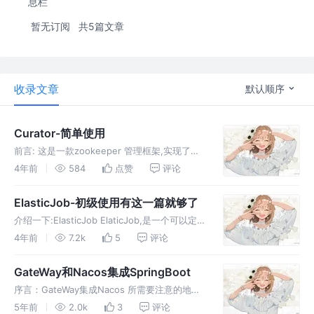
息栏
暂无订阅
共5篇文章
收录文章
默认顺序
Curator-简单使用
前言: 这是一款zookeeper 管理框架,实现了自
动重连,安全验证,超时时间,链接重试,等方便管
4年前
584
点赞
评论
理的功能,本章只是实现CUrator的简单使用. 一:
版本管理 注意: 这里只有一个依赖,如果出现错
ElasticJob-初级使用有这一篇就够了
介绍一下:ElasticJob ElaticJob,是一个可以定时
任务的框架,提供了作业分片策略,定时任务追综,
4年前
7.2k
5
评论
作业运行状态监控,作业监听器,自诊断修复等功
能的一个分布式的定时任务框架.注意:该篇节是
GateWay和Nacos集成SpringBoot
序言：GateWay集成Nacos 所需要注意的地
方，我觉得第一就是依赖，因为好多依赖是有冲
5年前
2.0k
3
评论