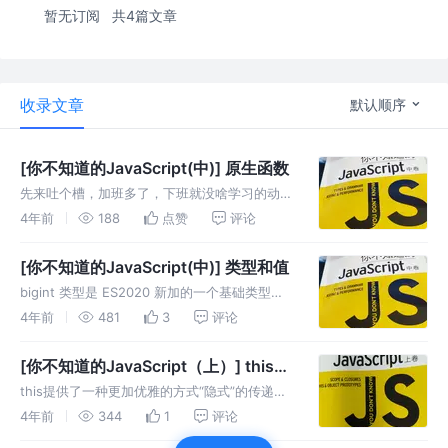
暂无订阅
共4篇文章
收录文章
默认顺序
[你不知道的JavaScript(中)] 原生函数
先来吐个槽，加班多了，下班就没啥学习的动力
了，回来洗完澡之后只想躺床玩手机，而且因为
4年前
188
点赞
评论
没私人时间导致报复性的熬夜，又影响到第二天
的工作，然后第二天的工作又不能高效完成，然
[你不知道的JavaScript(中)] 类型和值
后又加班......进入了死循
bigint 类型是 ES2020 新加的一个基础类型，
用于解决 JS 以往超大数字精度丢失的问题，在
4年前
481
3
评论
不使用 bigint 类型的普通数字最大精度为
Number.MAX_SAFE_INTEGER
[你不知道的JavaScript（上）] this和
原型对象读书笔记
this提供了一种更加优雅的方式“隐式”的传递一
个对象，因此API的设计会更加简洁，如果显式
4年前
344
1
评论
传递上下文，随着项目越来越复杂会变得越来越