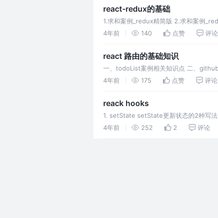
react-redux的基础
1.求和案例_redux精简版 2.求和案例_redu
4年前
140
点赞
评论
react 路由的基础知识
一、todoList案例相关知识点 二、git
七、解决多级路径刷新
4年前
175
点赞
评论
reack hooks
1. setState setState更新状态的2种写法 
4年前
252
2
评论