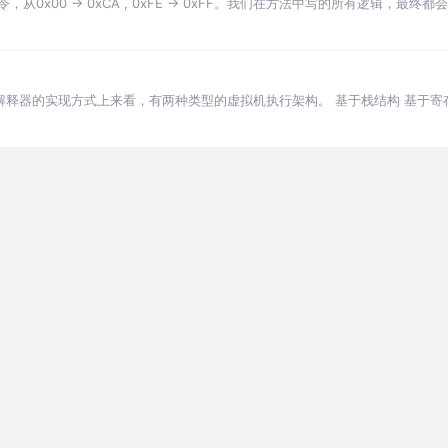
令，从0x00 -> 0xCA , 0xFE -> 0xFF。我们在方法中写的所有逻辑
解释器的实现方式上来看，有两种类型的虚拟机执行架构。 基于栈结构 基于寄存
基于寄存器的虚拟