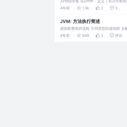
JVM指令集 在jvm中，定义了有205条指
一个任务就是解释执行这些指
4年前
1.3k
2
3
JVM: 方法执行简述
虚拟机整体的流程 不同类型的虚拟机 从
的，基于栈的实现稍微简单，移植性高。
4年前
849
2
评论