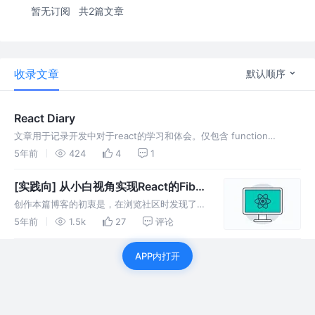
暂无订阅
共2篇文章
收录文章
默认顺序
React Diary
文章用于记录开发中对于react的学习和体会。仅包含 function
components 和 hooks ，摒弃class component。可能包含
5年前
424
4
1
TS+React 相关内容。Hooksho
[实践向] 从小白视角实现React的Fiber
架构
创作本篇博客的初衷是，在浏览社区时发现了
https://pomb.us/build-your-own-react/这篇
5年前
1.5k
27
评论
宝藏文章，该博主基于react16之后的fiber架构
实现了一套react的简易版本，非常有助于理解
APP内打开
react工作原理。但是苦于只有英文版本，且偏
向理论。 本着…