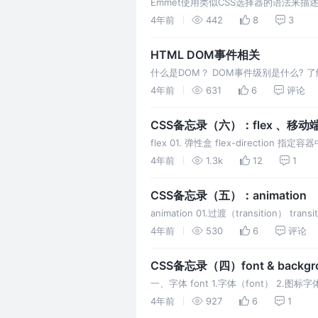
Emmet使用类似CSS选择器的语法来描
以及实现其他的功能，极大的提高前端开
4年前
442
8
3
HTML DOM事件相关
什么是DOM？ DOM事件级别是什么?
4年前
631
6
评论
CSS备忘录（六）：flex 、移动
flex 01. 弹性盒 flex-direction
align-ite
4年前
1.3k
12
1
CSS备忘录（五）：animation
animation 01.过渡（transition） transiti
4年前
530
6
评论
CSS备忘录（四）font & backgr
一、字体 font 1.字体（font） 2.图标字体
4年前
927
6
1