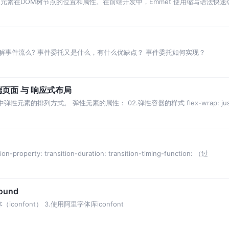
述元素在DOM树节点的位置和属性。在前端开发中，Emmet 使用缩写语法快速编写
发效率。
 了解事件流么? 事件委托又是什么，有什么优缺点？ 事件委托如何实现？
端页面 与 响应式布局
 指定容器中弹性元素的排列方式。 弹性元素的属性： 02.弹性容器的样式 flex-wrap: justi
on-property: transition-duration: transition-timing-function: （过
ound
（iconfont） 3.使用阿里字体库iconfont