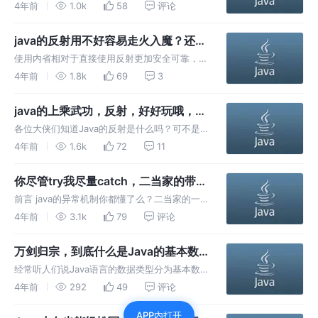
java的代理模式的文章，因为java的代理模式也
4年前
1.0k
58
评论
会用到反射。
java的反射用不好容易走火入魔？还可
以用内省啊！
使用内省相对于直接使用反射更加安全可靠，
Java的反射机制比较特殊，它不同于一般的编
4年前
1.8k
69
3
程方式，稍不小心就容易破坏类的封装性。练的
不好，就容易走火入魔。没关系，很多时候我们
java的上乘武功，反射，好好玩哦，绝
还可以使用Java的内省机制。
对值得收藏
各位大侠们知道Java的反射是什么吗？可不是
反着发射什么的哈。 反射是Java的一种机制，
4年前
1.6k
72
11
一般也叫做反射机制，本文会讲反射机制是什么
和怎么使用。 请先给二当家的一个三连，然后
你尽管try我尽量catch，二当家的带你
接着读下去吧，多谢。
搞明白java的异常机制
前言 java的异常机制你都懂了么？二当家的一
文带你深入浅出，理解透彻。 异常本质上是程
4年前
3.1k
79
评论
序上的错误，错误在我们编写程序的过程中会经
常发生，包括编译期间和运行期间的错误。
万剑归宗，到底什么是Java的基本数
据类型啊？
经常听人们说Java语言的数据类型分为基本数
据类型和引用数据类型。那有人要问了，到底什
4年前
292
49
评论
么是数据类型，什么是基本数据类型，什么是引
APP内打开
用数据类型啊？