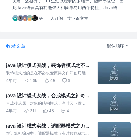
优点，还摒弃了C++里难以理解的多继承、指针等概念，因
此Java语言具有功能强大和简单易用两个特征。Java语言
作为静态面向对象编程语言的代表，极好地实现了面向对象
等 11 人订阅
共17篇文章
理论，允许程序员以优雅的思维方式进行复杂的编程。
收录文章
默认顺序
java 设计模式实战，装饰者模式之不
用改变也能变强
装饰模式指的是在不必改变原类文件和使用继承
的情况下，动态地扩展一个对象的功能。它是通
4年前
1.5k
49
5
过创建一个包装对象，也就是装饰来包裹真实的
对象。
java 设计模式实战，合成模式之神奇
的树结构
合成模式属于对象的结构模式，有时又叫做“部
分——整体”模式。合成模式将对象组织到树结
4年前
311
45
4
构中，可以用来描述整体与部分的关系。合成模
式可以使客户端将单纯元素与复合元素同等看
java 设计模式实战，适配器模式之万
待。
物拟人化
在计算机编程中，适配器模式（有时候也称包装