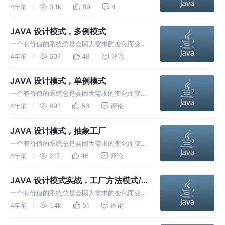
样式或者包装）将一个类的接口适配成用户所期
4年前
3.1k
89
4
待的。一个适配允许通常因为接口不兼容而不能
在一起工作的类工作在一起，做法是将类自己的
JAVA 设计模式，多例模式
接口包裹在一个已存在的类中。
一个有价值的系统总是会因为需求的变化而变
化，可能是原有需求的修改，也可能是新需求的
4年前
607
48
评论
增加。于是可怜的猿们就得修改原来的代码。好
的架构和设计可以让我们的代码结构具有良好的
JAVA 设计模式，单例模式
扩展性，在满足需求变化的同时仅需要
一个有价值的系统总是会因为需求的变化而变
化，可能是原有需求的修改，也可能是新需求的
4年前
891
53
评论
增加。于是可怜的猿们就得修改原来的代码。好
的架构和设计可以让我们的代码结构具有良好的
JAVA 设计模式，抽象工厂
扩展性，在满足需求变化的同时仅需要
一个有价值的系统总是会因为需求的变化而变
化，可能是原有需求的修改，也可能是新需求的
4年前
217
46
评论
增加。于是可怜的猿们就得修改原来的代码。好
的架构和设计可以让我们的代码结构具有良好的
JAVA 设计模式实战，工厂方法模式/
扩展性，在满足需求变化的同时仅需要
虚拟构造子模式/多态性工厂
一个有价值的系统总是会因为需求的变化而变
化，可能是原有需求的修改，也可能是新需求的
4年前
1.4k
51
评论
增加。于是可怜的猿们就得修改原来的代码。好