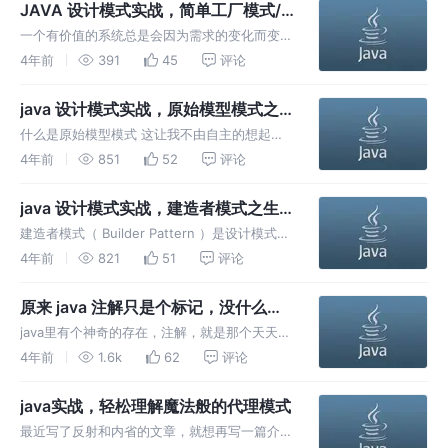
的架构和设计可以让我们的代码结构具有良好的
JAVA 设计模式实战，简单工厂模式/
扩展性，在满足需求变化的同时仅需要
静态工厂模式
一个有价值的系统总是会因为需求的变化而变
化，可能是原有需求的修改，也可能是新需求的
4年前
391
45
评论
增加。于是可怜的猿们就得修改原来的代码，不
知道大家是否和我一样，非常讨厌修改已有的，
java 设计模式实战，原始模型模式之
更喜欢去做新的。
写作业，克隆以后就是新的
什么是原始模型模式 这让我不由自主的想起克
隆技术，还记得克隆羊吗？我们接下来讲的内容
4年前
851
52
评论
和克隆羊不能说关系密切，只能说毫无关系。
java 设计模式实战，建造者模式之生
产线
建造者模式（ Builder Pattern ）是设计模式的
一种，将一个复杂对象的构建与它的表示分离，
4年前
821
51
评论
使得同样的构建过程可以创建不同的表示。
原来 java 注解只是个标记，没什么本
领，一文精通，值得收藏！
java里有个神奇的存在，注解，就是那个天天@
别人的家伙，它到底是何方神圣啊？ 请先给二
4年前
1.6k
62
评论
当家的来个一键三连，然后接着耐心的读下去
吧，多谢。
java实战，轻松理解魔法般的代理模式
最近写了反射和内省的文章，就想再写一篇介绍