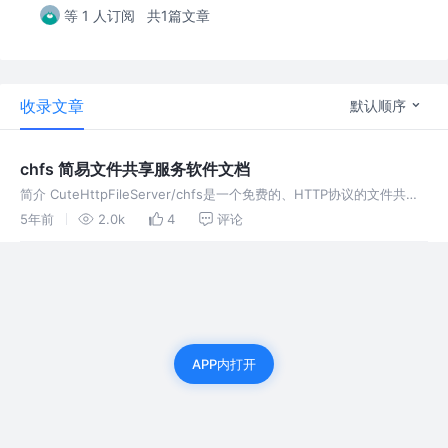
等 1 人订阅
共1篇文章
收录文章
默认顺序
chfs 简易文件共享服务软件文档
简介 CuteHttpFileServer/chfs是一个免费的、HTTP协议的文件共享
服务器，使用浏览器可以快速访问。它具有以下特点： 单个文件，核心
5年前
2.0k
4
评论
功能无需其他文件 跨平台运行，支持主流平台：Wi
APP内打开