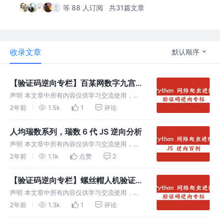
等 88 人订阅
共31篇文章
收录文章
默认顺序
【验证码逆向专栏】百某网数字九宫格
验证码逆向分析
声明 本文章中所有内容仅供学习交流使用，不
用于其他任何目的，不提供完整代码，抓包内
2年前
1.5k
1
评论
容、敏感网址、数据接口等均已做脱敏处理，严
禁用于商业用途和非法用途，否则由此产生的一
人均瑞数系列，瑞数 6 代 JS 逆向分析
切后果均与作者无关！ 本文章未经许
声明 本文章中所有内容仅供学习交流使用，不
用于其他任何目的，不提供完整代码，抓包内
2年前
1.1k
点赞
2
容、敏感网址、数据接口等均已做脱敏处理，严
禁用于商业用途和非法用途，否则由此产生的一
【验证码逆向专栏】螺丝帽人机验证逆
切后果均与作者无关！ 本文章未经许
向分析
声明 本文章中所有内容仅供学习交流使用，不
用于其他任何目的，不提供完整代码，抓包内
2年前
1.3k
1
评论
容、敏感网址、数据接口等均已做脱敏处理，严