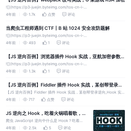
![](https://p3-juejin.byteimg.com/tos-cn-i-
k3u1fbpfcp/129963f59aa745dc9dc56807d49d2f18~tplv-k3u1fbp
4年前
1.7k
点赞
评论
当爬虫工程师遇到 CTF丨B 站 1024 安全攻防题解
![](https://p3-juejin.byteimg.com/tos-cn-i-
k3u1fbpfcp/211aaf9e8077439597e56dee34e94599~tplv-k3u1fbp
4年前
493
1
评论
【JS 逆向百例】浏览器插件 Hook 实战，亚航加密参数分
析
![](https://p3-juejin.byteimg.com/tos-cn-i-
k3u1fbpfcp/d93979c6ea7644d1ad4a1eacdd879b2e~tplv-k3u1fbp
4年前
1.3k
1
评论
【JS 逆向百例】Fiddler 插件 Hook 实战，某创帮登录逆
向
【JS 逆向百例】Fiddler 插件 Hook 实战，某创帮登录逆向,Hook 实战
篇，使用 Fiddler 插件进行拦截替换！
4年前
717
点赞
评论
JS 逆向之 Hook，吃着火锅唱着歌，
突然就被麻匪劫了！
爬虫 JavaScript 逆向中什么是 Hook？吃着火
锅唱着歌，突然就被麻匪劫了！这就是 Hook！
4年前
2.5k
5
评论