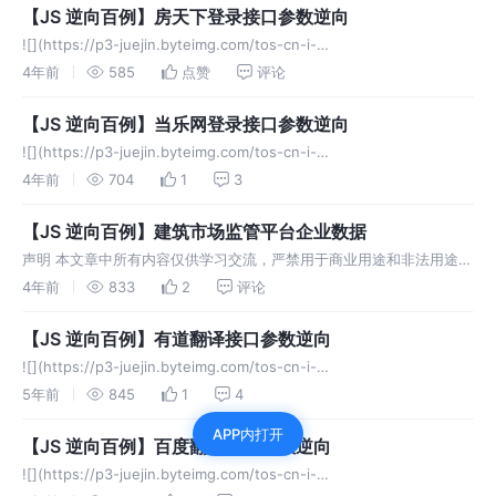
【JS 逆向百例】房天下登录接口参数逆向
![](https://p3-juejin.byteimg.com/tos-cn-i-
k3u1fbpfcp/127dbb1566bf425aa688344c40b8e867~tplv-k3u1fbp
4年前
585
点赞
评论
【JS 逆向百例】当乐网登录接口参数逆向
![](https://p3-juejin.byteimg.com/tos-cn-i-
k3u1fbpfcp/caad4a42e23249b580c1223321485ff9~tplv-k3u1fbp
4年前
704
1
3
【JS 逆向百例】建筑市场监管平台企业数据
声明 本文章中所有内容仅供学习交流，严禁用于商业用途和非法用途，
否则由此产生的一切后果均与作者无关。 逆向目标 目标：住房和城乡
4年前
833
2
评论
建设部&全国建筑市场监管公共服务平台的企业数据 主页：http://jz
【JS 逆向百例】有道翻译接口参数逆向
![](https://p3-juejin.byteimg.com/tos-cn-i-
k3u1fbpfcp/41abd11802ca4d2d9783e816b5e29a99~tplv-k3u1fbp
5年前
845
1
4
APP内打开
【JS 逆向百例】百度翻译接口参数逆向
![](https://p3-juejin.byteimg.com/tos-cn-i-