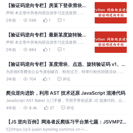
禁用于商业用途和非法用途，否则由此产生的一
【验证码逆向专栏】房某下登录滑块逆
切后果均与作者无关！ 本文章未经许
向分析
声明 本文章中所有内容仅供学习交流使用，不
用于其他任何目的，不提供完整代码，抓包内
2年前
599
1
1
容、敏感网址、数据接口等均已做脱敏处理，严
禁用于商业用途和非法用途，否则由此产生的一
【验证码逆向专栏】最新某度旋转验证
切后果均与作者无关！ 本文章未经许
码 v2 逆向分析
声明 本文章中所有内容仅供学习交流使用，不
用于其他任何目的，不提供完整代码，抓包内
2年前
884
1
1
容、敏感网址、数据接口等均已做脱敏处理，严
禁用于商业用途和非法用途，否则由此产生的一
【验证码逆向专栏】某度滑块、点选、旋转验证码 v1、v2
切后果均与作者无关！ 本文章未经许
逆向分析
为庆祝K哥爬虫公众号原创破百、粉丝过万，特举行粉丝回馈活动，欢
迎关注本文末的活动详情~~~~~~~~
3年前
704
1
评论
爬虫逆向进阶，利用 AST 技术还原 JavaScript 混淆代码
JavaScript AST Babel 入门手册，手把手带你还原 JS 混淆代码，让你
逆向如虎添翼！
4年前
8.4k
37
评论
【JS 逆向百例】网洛者反爬练习平台第七题：JSVMPZL
初体验
![](https://p3-juejin.byteimg.com/tos-cn-i-