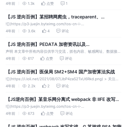
k3u1fbpfcp/72b9f9752e144c2b8f5b85c6aaffc0f0~tplv-k3u1fbp
4年前
1.3k
点赞
1
【JS 逆向百例】某招聘网爬虫，traceparent、
__lg_stoken__、X-S-HEADER 等参数分析
![](https://p3-juejin.byteimg.com/tos-cn-i-
k3u1fbpfcp/c9317d2057144f76bb96a5280c350f54~tplv-k3u1fbp
4年前
3.6k
4
评论
【JS 逆向百例】PEDATA 加密资讯以及
zlib.gunzipSync() 的应用
声明 本文章中所有内容仅供学习交流，抓包内容、敏感网址、数据接口
均已做脱敏处理，严禁用于商业用途和非法用途，否则由此产生的一切
4年前
617
点赞
评论
后果均与作者无关，若有侵权，请联系我立即删除！ 逆向目标 目标：
某投资领域
【JS 逆向百例】医保局 SM2+SM4 国产加密算法实战
![](https://i.loli.net/2021/08/07/JbP4zaS2TxU6Rkd.png) > 关注微
信公众号：K哥爬虫，QQ交流群：808574309，持续分享爬虫进阶、
4年前
2.2k
2
评论
JS/
【JS逆向百例】某音乐网分离式 webpack 非 IIFE 改写实
战
![](https://p3-juejin.byteimg.com/tos-cn-i-
k3u1fbpfcp/512220d49d18481b9c7787089d12c81a~tplv-k3u1fbp
4年前
673
点赞
评论
【JS 逆向百例】webpack 改写实战，G 某游戏 RSA 加密