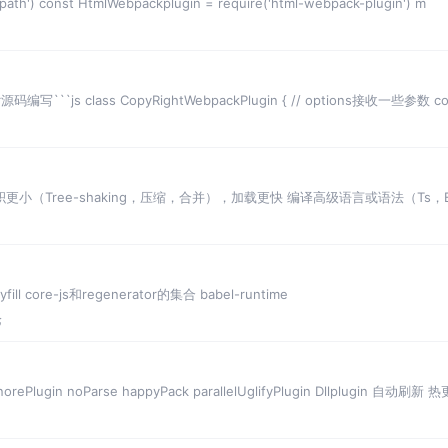
path') const HtmlWebpackplugin = require('html-webpack-plugin') m
编写```js class CopyRightWebpackPlugin { // options接收一些参数 co
小（Tree-shaking，压缩，合并），加载更快 编译高级语言或语法（Ts，E
 core-js和regenerator的集合 babel-runtime
论
Plugin noParse happyPack parallelUglifyPlugin Dllplugin 自动刷