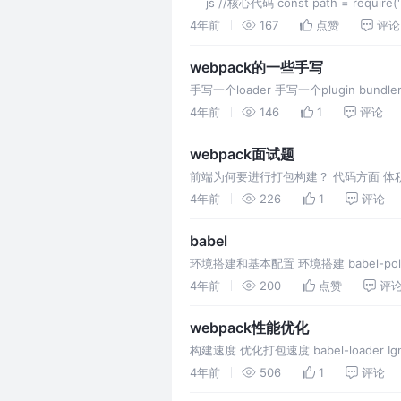
```js //核心代码 const path = require('
4年前
167
点赞
评论
webpack的一些手写
手写一个loader 手写一个plugin bundler源码
4年前
146
1
评论
webpack面试题
前端为何要进行打包构建？ 代码方面 体积更
（Polyfill,postcss,esl
4年前
226
1
评论
babel
环境搭建和基本配置 环境搭建 babel-polyfill
4年前
200
点赞
评
webpack性能优化
构建速度 优化打包速度 babel-loader Ignore
4年前
506
1
评论