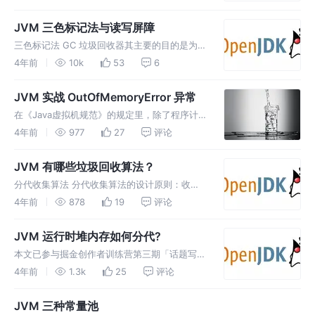
new Object(); 帮助垃圾对象回收 obj = null,
ArrayList 源码实
JVM 三色标记法与读写屏障
三色标记法 GC 垃圾回收器其主要的目的是为了
实现内存的回收，在这个过程中主要的两个步骤
4年前
10k
53
6
就是：内存标记，内存回收。 三色标记法简介
三色标记法，主要是为了高效的标记可被回收的
JVM 实战 OutOfMemoryError 异常
内存块。 三色标记（Tri
在《Java虚拟机规范》的规定里，除了程序计
数器外，虚拟机内存的其他几个运行时区域都有
4年前
977
27
评论
发生OutOfMemoryError（下文称OOM）异常
的可能。（本文主要是基于 jdk1.8 展开探讨）
JVM 有哪些垃圾回收算法？
Jav
分代收集算法 分代收集算法的设计原则：收集
器应该将Java堆划分出不同的区域，然后将回
4年前
878
19
评论
收对象依据其年龄（年龄即对象经历垃圾收集过
程的次数）分配到不同的区域之中存储。如果一
JVM 运行时堆内存如何分代?
个区域中大多数对象都是朝生夕灭
本文已参与掘金创作者训练营第三期「话题写
作」赛道，详情查看：掘力计划｜创作者训练营
4年前
1.3k
25
评论
第三期正在进行，「写」出个人影响力。 对于
Java应用程序来说，Java堆（Java Heap）是
JVM 三种常量池