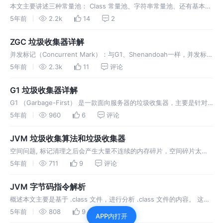
虚拟机所管理的内存中
本文主要讲述三种常量池： Class 常量池、字符串常量池、还有基本类
型常量池。 Constant pool: 下面的内容就是常量池，常量池中主要存
5年前
2.2k
14
2
放的是字面量和符号引用。 字面量就是指字母、数字等构成的字符串或
者数值常量。 字面量只可以以右值出现，所谓右值是指等号右边的值，
ZGC 垃圾收集器详解
如…
并发标记（Concurrent Mark）：与G1、Shenandoah一样，并发标记
是遍历对象图做可达性分析的 阶段，前后也要经过类似于G1、
5年前
2.3k
11
评论
Shenandoah的初始标记、最终标记（尽管ZGC中的名字不叫这些）的
短暂停顿，而且这些停顿阶段所做的事情在目标上也是相类似的。与
G1 垃圾收集器详解
G…
G1 （Garbage-First） 是一款面向服务器的垃圾收集器，主要是针对
匹配多核心处理器以及大容量内存的机器，以极高的概率满足 GC 停顿
5年前
960
6
评论
时间要求需求，还具备高吞吐量的特征。
JVM 垃圾收集算法和垃圾收集器
空间问题, 标记清理之后会产生大量不连续的内存碎片，空间碎片太多
可能会导致后续使用中无法找到足够的连续内存而提前触发一次的垃圾
5年前
711
9
评论
收集动作。 存在内存碎片问题。GC 次数越多，碎片越严重 标记过程仍
然一样，但后续步骤不是进行直接清理，而是令所有存活的对象一端移
JVM 字节码指令解析
动，然后直接清理掉这端…
概述本文主要是基于 .class 文件，进行分析 .class 文件的内容。 这部
分个人觉得主要是属于设计机构拓展的内容，大家可以一起来学习一下
5年前
808
9
1
APP内打开
Java 字节码的设计结构以及感受一下设计者的设计。 Java 提供 javap