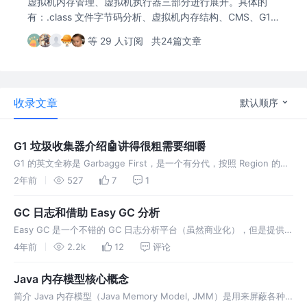
虚拟机内存管理、虚拟机执行器三部分进行展开。具体的
有：.class 文件字节码分析、虚拟机内存结构、CMS、G1
垃圾管理器、虚拟机即时编译器、以及并发多线程等。
等 29 人订阅
共24篇文章
收录文章
默认顺序
G1 垃圾收集器介绍🤖️讲得很粗需要细嚼
G1 的英文全称是 Garbagge First，是一个有分代，按照 Region 的方
式进行内存布局的垃圾收集器。
2年前
527
7
1
GC 日志和借助 Easy GC 分析
Easy GC 是一个不错的 GC 日志分析平台（虽然商业化），但是提供了
部分免费功能。 如何分析 GC 日志 测试代码： 执行之后回频繁打印
4年前
2.2k
12
评论
GC 日志，下面是一个详细的 GC 日志 VM Args
Java 内存模型核心概念
简介 Java 内存模型（Java Memory Model, JMM）是用来屏蔽各种