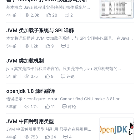
虚拟机遇到一
基本概念 Java 线程其实是映射到操作系统的内
核线程上的，所以 Java 线程基本上也就是操作
4年前
2.0k
28
2
系统在进行管理。在 Linux系统中，线程和进程
用的是同一个结构体进行描述的，只不过进程拥
JVM 类加载子系统与 SPI 详解
有自己独立的地
本文将详细描述 JVM 类加载子系统，与 SPI 实现核心原理。 在Java虚
拟机的角度来看，只存在两种不同的类加载器：一种是启动类加载器
5年前
1.2k
9
2
（Bootstrap ClassLoader），这个类加载器使用C++语言实现，是虚
拟机自身的一部分；另外一种就是其他所有 的类加载器，这些…
JVM 类加载机制
jvm 其实是跨平台和跨语言的。只要是符合 java 虚拟机规范的
bytecode 都能被 jvm 解析并且执行。 以Java 为例子，我们开发的是
5年前
375
9
评论
.java 文件，然后通过 javac 编译成 .class 文件。 也就是 jvm 能够读取
和解析的 bytecode 然后…
openjdk 1.8 源码编译
错误提示：configure: error: Cannot find GNU make 3.81 or
newer! Please put it in the path, or add e.g.
5年前
1.7k
11
评论
MAKE=/opt/gmake3.81/make as argument to c…
JVM 中四种引用类型
JVM 中四种引用类型 强引用 只要存在强引用，
垃圾收集器永远不会回收 例如：Object obj =
4年前
753
24
4