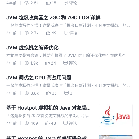
硬件和操作系统的内存访问差异，实现让Java程序在各种操作系统平台
4年前
2.5k
15
评论
下都能达到一致的访问效果。 工作内存和主内存 J
JVM 垃圾收集器之 ZGC 和 ZGC LOG 详解
一起养成写作习惯！这是我参与「掘金日新计划 · 4 月更文挑战」的第
19天，点击查看活动详情。 ZGC 概述 Z Garbage Collector，也称为
4年前
2.7k
49
评论
ZGC，在 jdk 11 中引入的一种可扩展
JVM 虚拟机之编译优化
本文主要是概念篇，总结和摘录了 JVM 对于编译优化中存在的几个核
心概念： 热点探测、方法内联、逃逸分析、公共子表达式消除、数组边
4年前
1.9k
24
评论
界消除等。
JVM 调优之 CPU 高占用问题
一起养成写作习惯！这是我参与「掘金日新计划 · 4 月更文挑战」的第
13天，点击查看活动详情。 jstack 工具 jstack（Stack Trace for
4年前
3.8k
35
3
Java） 命令用于生成当前时刻的线程
基于 Hostpot 虚拟机的 Java 对象揭
秘
「这是我参与2022首次更文挑战的第3天，活动
详情查看：2022首次更文挑战」。 对象的创建
4年前
469
43
评论
Java 是一门面向对象的编程语言，创建对象通
常只是通过 new关键字创建。 对象创建过程 当
基于 Hotspot 的 Java 线程源码分析