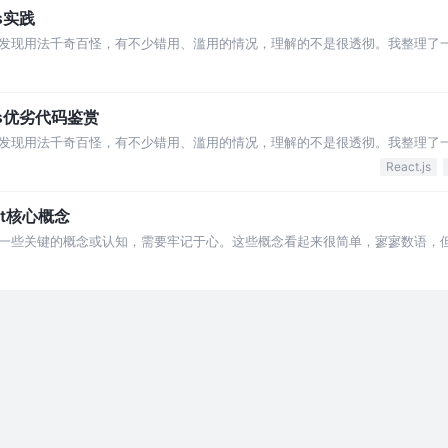
ks实践
发现用法千奇百怪，有不少错用、滥用的情况，理解的不是很透彻。我整理了
oks优劣代码鉴赏
发现用法千奇百怪，有不少错用、滥用的情况，理解的不是很透彻。我整理了
React.js
ct核心概念
一些关键的概念或认知，需要牢记于心。这些概念看起来很简单，寥寥数语，
ct核心概念。