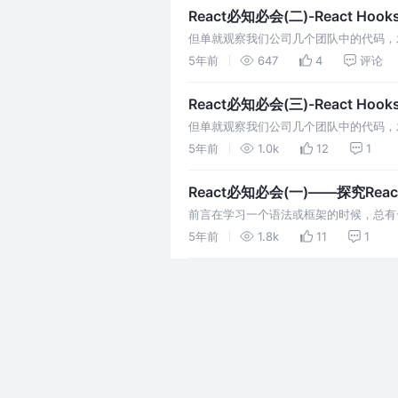
React必知必会(二)-React Hoo
但单就观察我们公司几个团队中的代码，
避免踩坑；
5年前
647
4
评论
React必知必会(三)-React Ho
但单就观察我们公司几个团队中的代码，
避免踩坑；
5年前
1.0k
12
1
React必知必会(一)——探究Rea
前言在学习一个语法或框架的时候，总有
秀的设计理念和实践精髓；一起探究Rea
5年前
1.8k
11
1