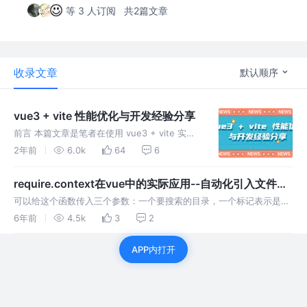
等 3 人订阅
共2篇文章
收录文章
默认顺序
vue3 + vite 性能优化与开发经验分享
前言 本篇文章是笔者在使用 vue3 + vite 实际
开发过程中的一些经验分享，涵盖 vite 构建优
2年前
6.0k
64
6
化配置项的实践，以及一些开发中实用技巧的分
享。 gzip 压缩 未开启压缩时：通过vite打包之
require.context在vue中的实际应用--自动化引入文件，
解放你的双手
可以给这个函数传入三个参数：一个要搜索的目录，一个标记表示是否
还搜索其子目录， 以及一个匹配文件的正则表达式。 require.context
6年前
4.5k
3
2
会返回一个webpack式的上下文环境，其实质是一个function，此导出
函数有三个属性：resolve, keys, id。 res…
APP内打开