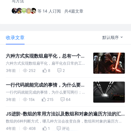
写方法
等 14 人订阅
共4篇文章
收录文章
默认顺序
六种方式实现数组扁平化，总有一个适
合你
六种方式实现数组扁平化，扁平化在日常的工作
中我们也会经常用到，也是面试时经常考的一道
3年前
252
8
2
题，能把它玩出花来面试官都对你刮目相看
一行代码就能完成的事情，为什么要写
两行
一行代码就能完成的事情，为什么要写两行；常
用的单行代码技巧，迷惑同事的操作，让人看着
3年前
15k
215
64
就不明觉厉！！！
JS进阶-数组的常用方法以及数组和对象的遍历方法的汇
总
数组的6种判断方式，哪几种方法会改变自身，数组和对象的遍历方
式，类数组有哪些。数组的常用方法以及数组和对象的遍历方法的汇总
4年前
408
1
评论