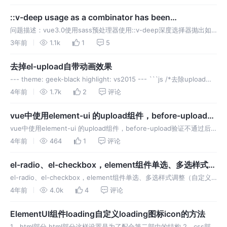
::v-deep usage as a combinator has been
deprecated. Use :deep(＜inner-selector＞)警
问题描述：vue3.0使用sass预处理器使用::v-deep深度选择器抛出如
下警告 原因新的vue3.0 单文件规范::v-deep写法已经被废弃了 1、报
3年前
1.1k
1
5
错 2、正确
去掉el-upload自带动画效果
--- theme: geek-black highlight: vs2015 --- ```js /*去除upload组
件过渡效果*/ ::v-deep .el-upload-list__item
4年前
1.7k
2
评论
vue中使用element-ui 的upload组件，before-upload验
证不通过后为什么会触发了on-remove的执行？
vue中使用element-ui 的upload组件，before-upload验证不通过后
为什么会触发了on-remove的执行？
4年前
464
1
评论
el-radio、el-checkbox，element组件单选、多选样式调
整（自定义样式）
el-radio、el-checkbox，element组件单选、多选样式调整（自定义
样式） 1、单选按钮 2、复选框
4年前
4.0k
4
评论
ElementUI组件loading自定义loading图标icon的方法
1、html部分 html部分这样设置是为了配合第二部中的结构 2、css部