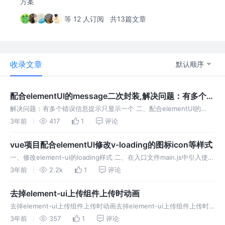
方案
等 12 人订阅
共13篇文章
收录文章
默认顺序
配合elementUI的message二次封装,解决问题：有多个错
误信息提示只显示一个
解决问题：有多个错误信息提示只显示一个 二、配合elementUI的
message二次封装 二、在入口文件main.js中引入使用,将封装好的函数
3年前
417
1
评论
挂载到vue的prototype上 三、如果在接口封装
vue项目配合elementUI修改v-loading的图标icon等样式
一、修改element-ui的loading样式 二、在入口文件main.js中引入使用
三、在vue文件中使用(直接写v-loading="loading"不会起作用) 四、配
3年前
2.2k
1
评论
合接口封装使用（每次请
去掉element-ui上传组件上传时动画
去掉element-ui上传组件上传时动画去掉element-ui上传组件上传时
动画去掉element-ui上传组件上传时动画
3年前
357
1
评论