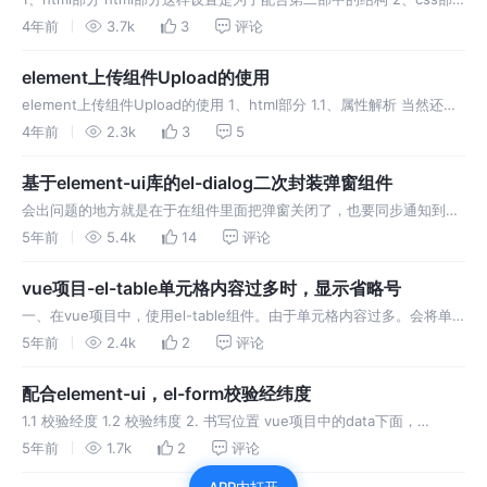
分 考虑到自定义icon图标的引入路径问题，可以将如下css单独写到一
4年前
3.7k
3
评论
个scss文件里，然后在main.js中全局引入 3、
element上传组件Upload的使用
element上传组件Upload的使用 1、html部分 1.1、属性解析 当然还有
一些常用其他的属性没用到（更多可以去el官网）。如： 默认值：text
4年前
2.3k
3
5
picture picture-card
基于element-ui库的el-dialog二次封装弹窗组件
会出问题的地方就是在于在组件里面把弹窗关闭了，也要同步通知到父
组件。 这里用.sync修饰符可以很方便的做到。具体看代码了 原文链
5年前
5.4k
14
评论
接：https://blog.csdn.net/laishaojian
vue项目-el-table单元格内容过多时，显示省略号
一、在vue项目中，使用el-table组件。由于单元格内容过多。会将单
元格撑大。如图： 二、解决方法（三种） 1. 第一种方案 在el-table上
5年前
2.4k
2
评论
面增加代码tooltip-effect="dark
配合element-ui，el-form校验经纬度
1.1 校验经度 1.2 校验纬度 2. 书写位置 vue项目中的data下面，
return{}的上方。如图： 3. 配合element-ui中的form表单rules验证一
5年前
1.7k
2
评论
起使用 ps：需要设置的r