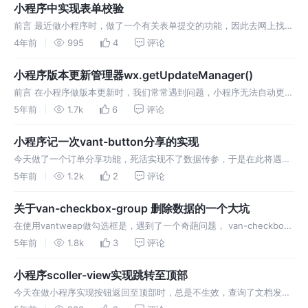
小程序中实现表单校验
前言 最近做小程序时，做了一个有关表单提交的功能，因此去网上找了
相关的知识，整理过后实现了表单校验功能
4年前
995
4
评论
小程序版本更新管理器wx.getUpdateManager()
前言 在小程序做版本更新时，我们常常遇到问题，小程序无法自动更新
至最新版本，这时候需要用户删除小程序，再重新进入，这种用户体验
5年前
1.7k
6
评论
非常糟糕，在此，记录解决小程序部署之后无法自动更新至最新版
小程序记一次vant-button分享的实现
今天做了一个订单分享功能，死活实现不了数据传参，于是在此将遇到
的问题记录了下来，以便学习。。。。。。
5年前
1.2k
2
评论
关于van-checkbox-group 删除数据的一个大坑
在使用vantweap做勾选框是，遇到了一个奇葩问题， van-checkbox-
group删除数据时下一列的勾选框的勾选状态异常
5年前
1.8k
3
评论
小程序scoller-view实现跳转至顶部
今天在做小程序实现按钮返回至顶部时，总是不生效，查询了文档发现
是scoller-top的值若两次都设为相同时置顶效果不能生效，在此，自己