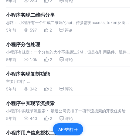
5年前
280
2
评论
写了一个scoller-view至顶的功能
小程序实现二维码分享
思路： 小程序有一个生成二维码的api，传参需要access_token及页面
路径和传参。。。。。。。。。。。
5年前
597
2
评论
小程序分包处理
小程序有规定：一个分包的大小不能超过2M，但是在引用插件、组件
包等之后，我们的主包很容易超过2M，因此，引出了分包
5年前
1.0k
2
评论
小程序实现复制功能
主要用到了
wx.getClipboardData。。。。。。。。。。。。。。。。。。。。。
5年前
342
2
评论
。。。。。。。。。
小程序中实现节流搜索
小程序中实现节流搜索： 最近公司安排了一项节流搜索的开发任务给
我，在这将节流搜索的主要代码记录在此。
5年前
440
2
评论
APP内打开
小程序用户信息授权二次弹窗问题