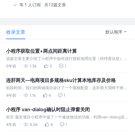
等 1 人订阅
共13篇文章
收录文章
默认顺序
小程序获取位置+两点间距离计算
该篇文章主要介绍了小程序中如何进行授权地理位置（经纬度信息），
再通过经纬度调用插件获取当前的位置信息，以及如何计算两个点的距
5年前
1.5k
3
1
离
连肝两天—电商项目多规格sku计算本地库存及价格
前段时间，我们的商城项目设计了一个规格配置，连肝两天我终于将后
台系统的商品规格设计及小程序的规格展示
4年前
1.1k
4
1
小程序 van-dialog确认时阻止弹窗关闭
前言 最近项目小程序中做了一个修改物流的功能，利用van-dialog实现
了弹窗，但是点击确定的前提前需要进行一次表单校验，这时表单校验
4年前
4.0k
4
1
为成功，但是弹窗被关闭了，因此我将调试的解决方法记录在此