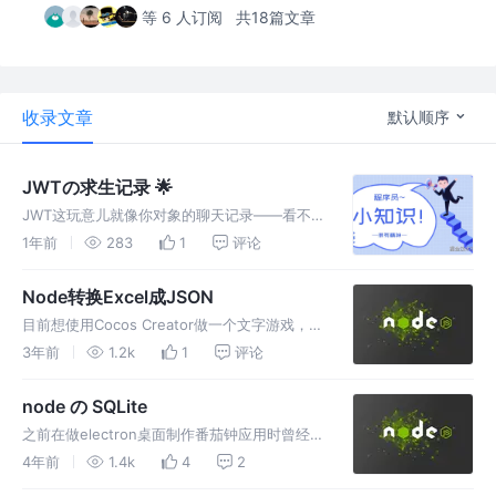
等 6 人订阅
共18篇文章
收录文章
默认顺序
JWTの求生记录 🌟
JWT这玩意儿就像你对象的聊天记录——看不懂
但必须得会验证，不然API分分钟给你返回
1年前
283
1
评论
401，来！在Node里整点真格的，用代码演绎
《JWTの求生指南》
Node转换Excel成JSON
目前想使用Cocos Creator做一个文字游戏，类
似于我的人生重开模拟器。数据通过node-xlsx
3年前
1.2k
1
评论
将excel文件转换成json文件
node の SQLite
之前在做electron桌面制作番茄钟应用时曾经想
过用数据库存储数据，一开始打算mongodb，
4年前
1.4k
4
2
但是发现不能实现无服务器，那么只能使用