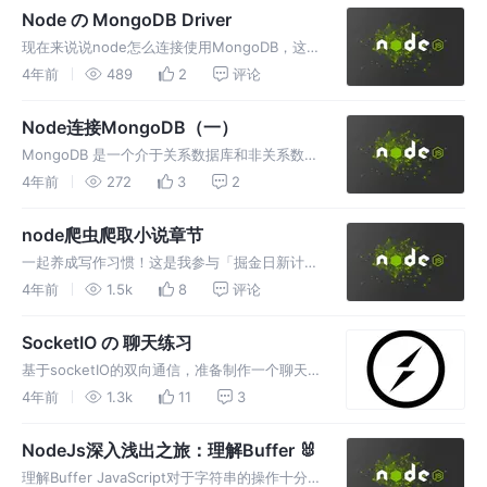
SQLite了
Node の MongoDB Driver
现在来说说node怎么连接使用MongoDB，这
里主要讲Node.js MongoDB Driver库的使用，
4年前
489
2
评论
这也是官方提供的，并且其实还是很全面的
Node连接MongoDB（一）
MongoDB 是一个介于关系数据库和非关系数据
库之间的产品，是非关系数据库当中功能最丰
4年前
272
3
2
富，最像关系数据库的
node爬虫爬取小说章节
一起养成写作习惯！这是我参与「掘金日新计划
· 4 月更文挑战」的第6天，点击查看活动详
4年前
1.5k
8
评论
情。以前爬虫基本都是使用python写的，这次
用node写写爬虫吧
SocketIO の 聊天练习
基于socketIO的双向通信，准备制作一个聊天
界面。聊天界面的大体样式参考于微信界面，后
4年前
1.3k
11
3
端用了node和socketIO
NodeJs深入浅出之旅：理解Buffer 🐰
理解Buffer JavaScript对于字符串的操作十分