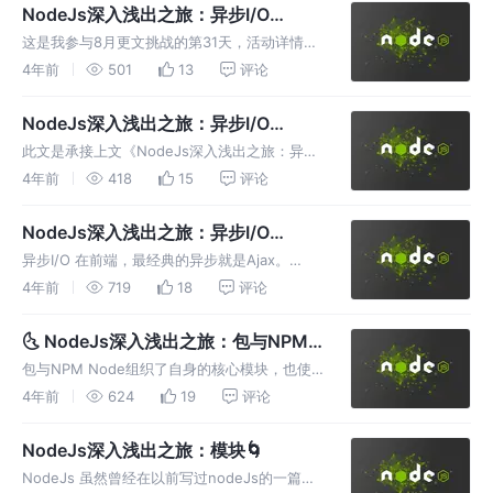
网页渲染流程图谱
NodeJs深入浅出之旅：异步I/O
（下）🐂
这是我参与8月更文挑战的第31天，活动详情查
看：8月更文挑战。Promise/Deferred模式采
4年前
501
13
评论
用先执行异步调用，延迟传递处理的方式
NodeJs深入浅出之旅：异步I/O
（中）🐉
此文是承接上文《NodeJs深入浅出之旅：异步
I/O （上）》的，所以对于监听器的介绍可以查
4年前
418
15
评论
看之前的内容。还介绍了多异步之间的协作方案
NodeJs深入浅出之旅：异步I/O
（上）🐋
异步I/O 在前端，最经典的异步就是Ajax。
Node是首个大规模将异步I/O应用在应用层上的
4年前
719
18
评论
平台，力求在单线程上将资源分配的更高效
🌜 NodeJs深入浅出之旅：包与NPM
🌛
包与NPM Node组织了自身的核心模块，也使
得第三方文件模块可以有序的编写和使用。 但
4年前
624
19
评论
是在第三方模块中，模块与模块之间仍然是散列
在各地的，相互之间不能直接引用
NodeJs深入浅出之旅：模块🌀
NodeJs 虽然曾经在以前写过nodeJs的一篇文