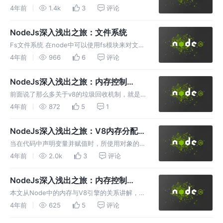
友好 Buffer是一个像Array的对象，主要用于操
4年前
1.4k
3
评论
作字节
NodeJs深入浅出之旅：文件系统
Fs文件系统 在node中可以使用fs模块来对文件
进行读写等操作。其实有关于fs文件系统模块最
4年前
966
6
评论
好的学习方法就是查看官方API
NodeJs深入浅出之旅：内存控制
（下）🐯
前面说了那么多关于v8的垃圾回收机制，就是
说明开发者需要让垃圾回收机更加高效的使用，
4年前
872
5
1
减少内存的泄漏，在对大内存应用时最好使用流
的方式进行I/O操作
NodeJs深入浅出之旅：V8内存分配
🧙‍♂️
当在代码中声明变量并赋值时，所使用对象的内
存就分配在堆中。如果已申请的堆空闲内存不够
4年前
2.0k
3
评论
分配新的对象，将继续申请堆内存，直到堆的大
小超过V8的限制
NodeJs深入浅出之旅：内存控制
（上）🐍
本文从Node中的内存与V8引擎的关系讲解，因
为Node在发展历程中离不开V8。重点在讲述
4年前
625
5
评论
V8的垃圾回收上，还有V8的内存限制和完整的