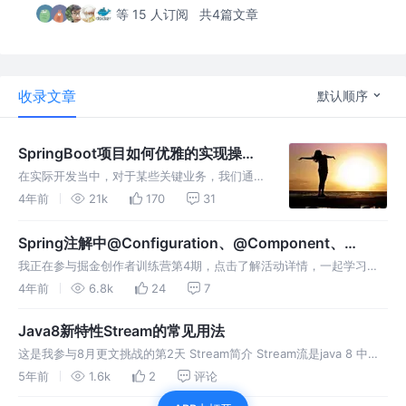
等 15 人订阅
共4篇文章
收录文章
默认顺序
SpringBoot项目如何优雅的实现操作
日志记录
在实际开发当中，对于某些关键业务，我们通常
需要记录该操作的内容，一个操作调一次记录方
4年前
21k
170
31
法，还要去收集参数等等，会造成大量的代码重
复。那该怎么优雅的实现操作日志记录的需求
Spring注解中@Configuration、@Component、
呢？
@Bean的用法区别
我正在参与掘金创作者训练营第4期，点击了解活动详情，一起学习
吧！ 前言 嗨，大家好，我是希留。 近日，公司里一位实习的同事在看
4年前
6.8k
24
7
项目代码时发现有的类使用的是@Configuration注解，有的类使用的
Java8新特性Stream的常见用法
这是我参与8月更文挑战的第2天 Stream简介 Stream流是java 8 中新
引入的特性，用来处理集合中的数据，它与 java.io 包里的
5年前
1.6k
2
评论
InputStream 和 OutputStream