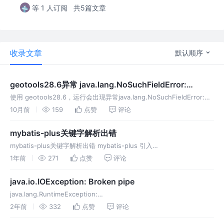
等 1 人订阅
共5篇文章
收录文章
默认顺序
geotools28.6异常 java.lang.NoSuchFieldError:
JAVA_9
使用 geotools28.6，运行会出现异常java.lang.NoSuchFieldError:
JAVA_9
10月前
159
点赞
评论
mybatis-plus关键字解析出错
mybatis-plus关键字解析出错 mybatis-plus 引入
MybatisPlusInterceptor租户插件，sql解析出错 配置插件 在mybatis
1年前
271
点赞
评论
中配置插件，参考官网配置 问题复现
java.io.IOException: Broken pipe
java.lang.RuntimeException:
org.apache.poi.openxml4j.exceptions.OpenXML4JRuntimeExcept
2年前
332
点赞
评论
ion: Fail to s