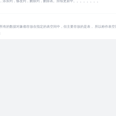
注释，添加列，修改列，删除列，删除表。持续更新中。。。。。。。。
所有的数据对象都存放在指定的表空间中，但主要存放的是表， 所以称作表空
就会变慢性能就会下降，这时就应该使用分区。
论