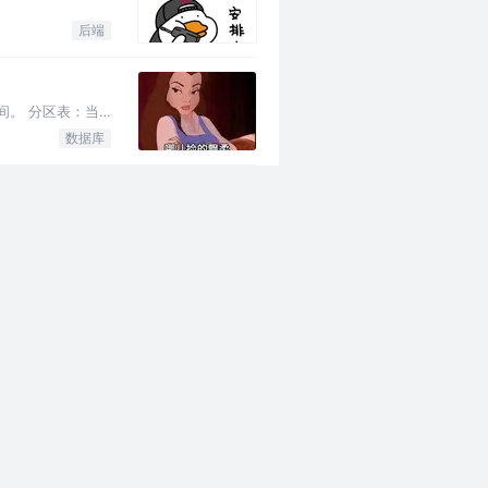
后端
间。 分区表：当
数据库