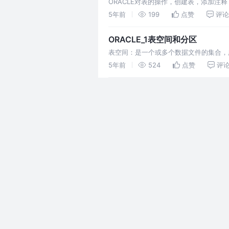
ORACLE对表的操作，创建表，添加
5年前
199
点赞
评论
ORACLE_1表空间和分区
表空间：是一个或多个数据文件的集合，
表中的数据量不断增大，查询数据的速度
5年前
524
点赞
评