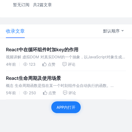
暂无订阅
共2篇文章
收录文章
默认顺序
React中在循环组件时加key的作用
视频讲解 虚拟DOM 对真实DOM的一个抽象，以JavaScript对象生成
Node节点树，用对象的属性来描述节点，实现虚拟DOM与真实DOM的
4年前
123
点赞
评论
映射。 Diff算法 虚拟DOM树的比较，记录差异，最终
React生命周期及使用场景
概念 生命周期函数是指在某一个时刻组件会自动执行的函数。
componentWillMount 在组件即将被挂载到页面的时候，自动执行。
5年前
250
点赞
评论
（仅第一次） render 父组件执行，则子组件也会跟着执行该钩
APP内打开