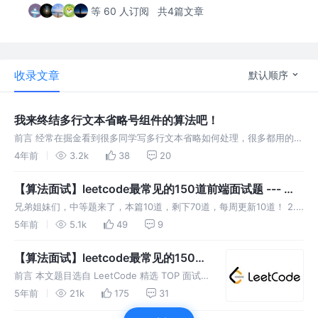
等 60 人订阅
共4篇文章
收录文章
默认顺序
我来终结多行文本省略号组件的算法吧！
前言 经常在掘金看到很多同学写多行文本省略如何处理，很多都用的
css，这些方案或多或少有一些兼容性和局限性。 我今年的计划是实现
4年前
3.2k
38
20
react pc端和移动端组件库（主要是借（chao）鉴（xi）各个比较
【算法面试】leetcode最常见的150道前端面试题 --- 中
等题2（共80题）
兄弟姐妹们，中等题来了，本篇10道，剩下70道，每周更新10道！ 2.
两数相加 给你两个 非空 的链表，表示两个非负的整数。它们每位数字
5年前
5.1k
49
9
都是按照 逆序 的方式存储的，并且每个节点只能存储 一位 数字
【算法面试】leetcode最常见的150道
前端面试题 --- 简单题上（44题）
前言 本文题目选自 LeetCode 精选 TOP 面试
题，而这些题在自己和同事亲身经历中，确实遇
5年前
21k
175
31
到的几率在百分之80%以上（成都和北京的前端