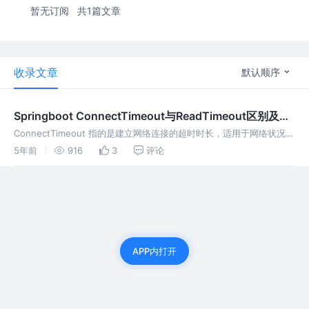
暂无订阅
共1篇文章
收录文章
默认顺序
Springboot ConnectTimeout与ReadTimeout区别及解
决办法
ConnectTimeout 指的是建立网络连接的超时时长，适用于网络状况正
常的情况下，两端连接所用的最大时间。 在Java中，网络状况正常的
5年前
916
3
评论
情况下，例如使用org.apache.http.clien
APP内打开