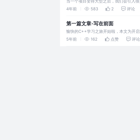
当一个项目变得大型之后，我们会引入很多
员调用时就会出现冲突问题。
4年前
583
2
评论
第一篇文章-写在前面
愉快的C++学习之旅开始啦，本文为开启C+
5年前
162
点赞
评论