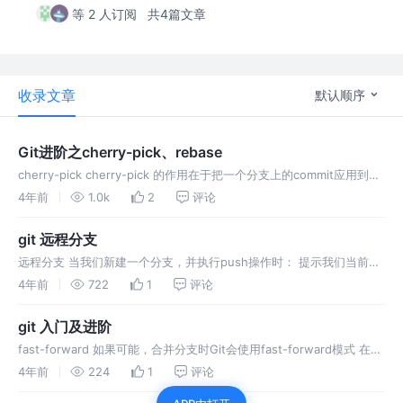
等 2 人订阅
共4篇文章
收录文章
默认顺序
Git进阶之cherry-pick、rebase
cherry-pick cherry-pick 的作用在于把一个分支上的commit应用到另
外一个分支上，感觉上和git merge 作用差不多，但cherry-pick可以选
4年前
1.0k
2
评论
一个分支中一个或者几个c
git 远程分支
远程分支 当我们新建一个分支，并执行push操作时： 提示我们当前分
支没有对应的上游分支（远程分支），可以执行git push --set-
4年前
722
1
评论
upstream origin dev命令，把当前分支推送到
git 入门及进阶
fast-forward 如果可能，合并分支时Git会使用fast-forward模式 在这
种模式下，删除分支时会丢掉分支信息 合并时加上--no-ff参数会禁用
4年前
224
1
评论
fast-forward，这样会多出一