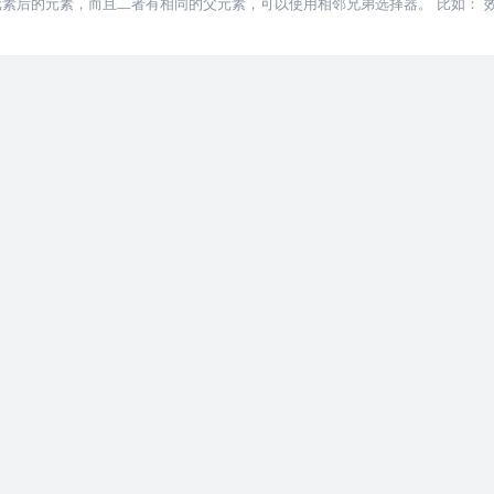
一个元素后的元素，而且二者有相同的父元素，可以使用相邻兄弟选择器。 比如： 
注意这里的