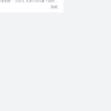
效果如图： 注意点 兄弟只会印象下面的p
前端