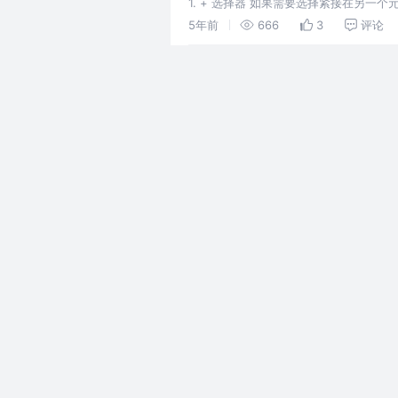
1. + 选择器 如果需要选择紧接在另
标签的样式，不影响上面兄弟的样式。 
5年前
666
3
评论