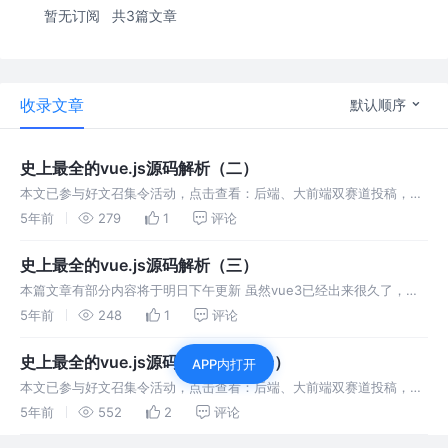
暂无订阅
共3篇文章
收录文章
默认顺序
史上最全的vue.js源码解析（二）
本文已参与好文召集令活动，点击查看：后端、大前端双赛道投稿，2
万元奖池等你挑战！ 虽然vue3已经出来很久了，但我觉得vue.js的源
5年前
279
1
评论
码还是非常值得去学习一下。vue.js里面封装的很多工具类在我们平
史上最全的vue.js源码解析（三）
本篇文章有部分内容将于明日下午更新 虽然vue3已经出来很久了，但
我觉得vue.js的源码还是非常值得去学习一下。vue.js里面封装的很多
5年前
248
1
评论
工具类在我们平时工作项目中也会经常用到。所以我近期会对vue
史上最全的vue.js源码详细解析（一）
APP内打开
本文已参与好文召集令活动，点击查看：后端、大前端双赛道投稿，2
万元奖池等你挑战！ 虽然vue3已经出来很久了，但我觉得vue.js的源
5年前
552
2
评论
码还是非常值得去学习一下。vue.js里面封装的很多工具类在我们平