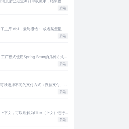
到消息后立刻查询订单或流水，结果查不
后端
到了主库 db1，最终报错： 或者某些配置
后端
 工厂模式使用Spring Bean的几种方式
后端
户可以选择不同的支付方式（微信支付、支
后端
上下文，可以理解为filter（上文）进行
后端