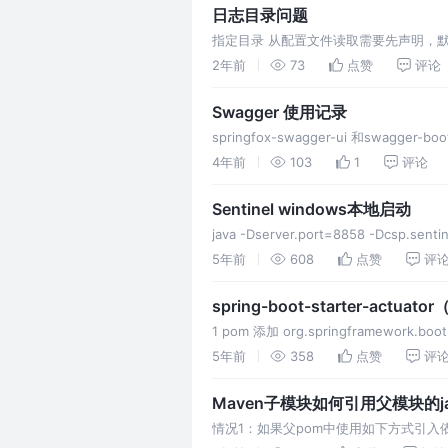
日志目录问题
指定目录 从配置文件读取需要先声明，默认当前
2年前
73
点赞
评论
Swagger 使用记录
springfox-swagger-ui 和swagg
4年前
103
1
评论
Sentinel windows本地启动
java -Dserver.port=8858 -Dcsp.senti
5年前
608
点赞
评
spring-boot-starter-act
1 pom 添加 org.springframework.boot
5年前
358
点赞
评
Maven子模块如何引用父模块的j
情况1：如果父pom中使用如下方式引入依赖