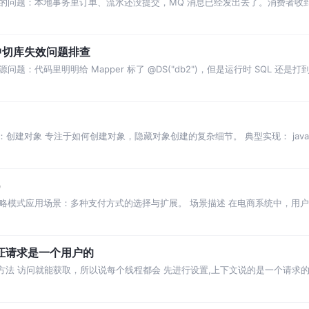
的问题：本地事务里订单、流水还没提交，MQ 消息已经发出去了。消费者收
后续订单状态、资产包状
事务中切库失效问题排查
：代码里明明给 Mapper 标了 @DS("db2")，但是运行时 SQL 还是打
n) 核心目的：创建对象 专注于如何创建对象，隐藏对象创建的复杂细节。 典型实现： java
）
略模式应用场景：多种支付方式的选择与扩展。 场景描述 在电商系统中，用
不同的处理逻辑，但对
ontextHolder 怎么保证请求是一个用户的
rl的方法 访问就能获取，所以说每个线程都会 先进行设置,上下文说的是一个请求的