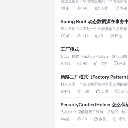
最近在投资下单流程里遇到一个比较典型
到数据，或者读到的状态还是旧的，导致
1月前
148
点赞
评论
Spring Boot 动态数据源在
最近在项目里遇到一个比较典型的多数据源问题
查询返回 null，导致后续空指
1月前
213
5
评论
工厂模式
1. 工厂模式 (Factory Patter
方式1：工厂类
9月前
40
点赞
评论
策略工厂模式（Factory Pattern
我来分享一个在电商系统中非常实用的策
付宝、银行卡支付等），每种支付方式有
9月前
168
点赞
评论
SecurityC
先在filter 里面进行了设置，后续的u
设置，url的方法（下文）内可以进行
1年前
85
点赞
评论