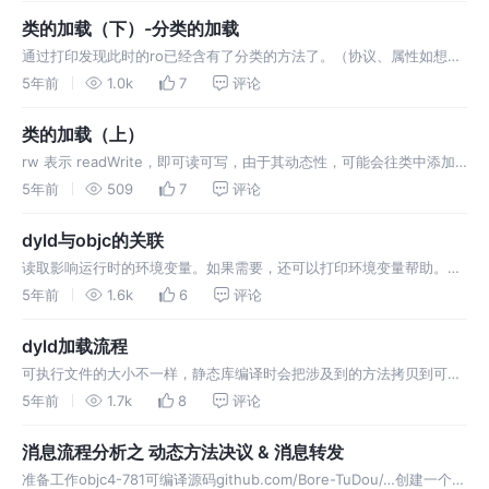
runtime给
类的加载（下）-分类的加载
通过打印发现此时的ro已经含有了分类的方法了。（协议、属性如想要
验证如上调试即可）
5年前
1.0k
7
评论
类的加载（上）
rw 表示 readWrite，即可读可写，由于其动态性，可能会往类中添加
属性、方法、添加协议，在最新的2020的WWDC的对内存优化的说明
5年前
509
7
评论
Advancements in the Objective-C runtime - WWDC 2020 -
Videos - Apple …
dyld与objc的关联
读取影响运⾏时的环境变量。如果需要，还可以打印环境变量帮助。
export OBJC_HELP = 1 冲源码中发现可以通过配置OBJC_HELP和
5年前
1.6k
6
评论
OBJC_PRINT_OPTIONS两个环境变量来打印所有环境变量。配置环境
变量的方法target -- Edit Scheme -…
dyld加载流程
可执行文件的大小不一样，静态库编译时会把涉及到的方法拷贝到可执
行文件中去，而动态库仅仅是一些动态库的信息。 系统的动态库基本上
5年前
1.7k
8
评论
每个程序都会用到，如果没有共享缓存，每次程序启动都会将动态库加
载到内存中去，会增加程序启动的时间，同时系统的运行也会变得缓
消息流程分析之 动态方法决议 & 消息转发
慢。而共享缓存机制会在进程启动…
准备工作objc4-781可编译源码github.com/Bore-TuDou/…创建一个