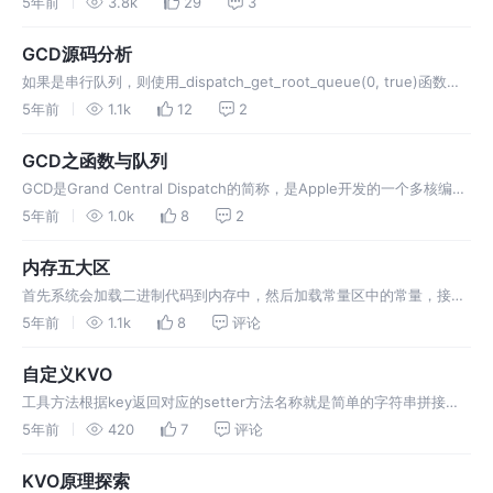
5年前
3.8k
29
3
时，线程会进入睡眠，等待锁释放时被唤醒。 互斥锁又
GCD源码分析
如果是串行队列，则使用_dispatch_get_root_queue(0, true)函数获
取目标队列，获取到的目标队列是
5年前
1.1k
12
2
_dispatch_root_queues[DISPATCH_ROOT_QUEUE_IDX_DEFAULT_O
VERCOMMIT_PRIORITY]。 如…
GCD之函数与队列
GCD是Grand Central Dispatch的简称，是Apple开发的一个多核编程
的解决方法，GCD包括了语言特性、运行时库和系统改进，这项改进为
5年前
1.0k
8
2
并发代码在iOS和OS X的多核硬件上提供了系统全面的支持。GCD帮助
系统和你的应用运行更快，更有效率，并且提高了响应速度。…
内存五大区
首先系统会加载二进制代码到内存中，然后加载常量区中的常量，接着
加载全局区和静态区（初始化过的静态区和没有初始化过的静态区是分
5年前
1.1k
8
评论
开的），之后程序会找main入口函数开始执行代码，在执行代码的过程
中，会创建对象和一些局部变量，其中对象存放在堆中，变量存放在栈
自定义KVO
上，以上五个区中只有堆是由…
工具方法根据key返回对应的setter方法名称就是简单的字符串拼接根
据对应的setter方法拿到对应的key就是简单的字符串截取添加观察者
5年前
420
7
评论
方法验证是否存在setter方法这一步相对比较简单，就是查询
KVO原理探索