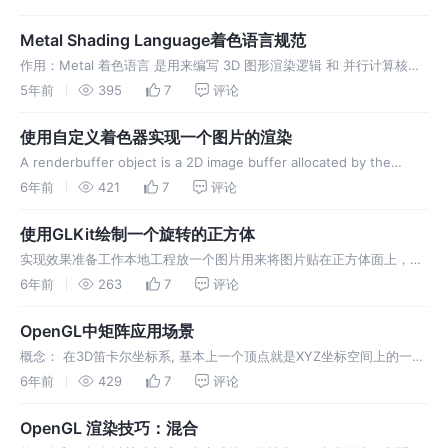
加，得到各种不同的颜色。 RGB图像中，每个像素点都有红、绿、蓝三
个原色，其中每种原色都占用8bit,也就是一个字节，那么一个像素点也
Metal Shading Language着色语言规范
就占用了…
作用：Metal 着⾊语⾔ 是⽤来编写 3D 图形渲染逻辑 和 并⾏计算核⼼
逻辑的 ⼀⻔编程语⾔. 当你使⽤Metal 框架来完成APP 的实现时则需要
5年前
395
7
评论
使⽤Metal 编程语⾔; 在Metal 中实现缓存靠的是⼀个指针.它指向⼀个
在Device 或者 constant 地址空间…
使用自定义着色器实现一个图片的渲染
A renderbuffer object is a 2D image buffer allocated by the
application. The renderbuffer can be used to allocate and store
6年前
421
7
评论
color, depth, o…
使用GLKit绘制一个旋转的正方体
实现效果准备工作本地工程放一个图片用来将图片贴在正方体面上，这
里工程用的是daitu.png,定义一个顶点数据的结构体，用来存储顶点、
6年前
263
7
评论
纹理、法线坐标这里修改ViewController继承类，继承GL
OpenGL中矩阵应用场景
概念： 在3D笛卡尔坐标系, 基本上⼀个顶点就是XYZ坐标空间上的⼀个
位置. ⽽在空间中给定的⼀个位置恰恰是由⼀个单独的XYZ定义的.⽽这
6年前
429
7
评论
这样的 XYZ 就是向量; math3d库，有2个数据类型，能够表示⼀个三维
或者四维向量。 M3DVector4f则可以表示⼀个四维向量（x…
OpenGL 渲染技巧：混合