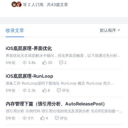
等 2 人订阅
共43篇文章
收录文章
默认顺序
iOS底层原理-界面优化
界面优化无非就是解决卡顿问，优化界面流畅度，以下就通过先分析卡
顿的原因，然后再介绍具体的优化方案，来分析如何做界面优化 界面渲
5年前
3.8k
30
2
染流程 具体流程可以参考图片渲染初探这里就大概讲一下图片渲染的流
程，大体上
iOS底层原理-RunLoop
准备工作 RunLoop源码下载地址 RunLoop 概念 RunLoop 简介
RunLoop其实就是一种事务处理的循环，是事件接受、分发的机制的实
5年前
2.3k
8
评论
现，用来不停的调度工作以及处理输入事件。其本质就是
内存管理下篇（强引用分析、AutoReleasePool）
强引用分析 示例代码 强引用出现的情况及原因分析 先在B页面创建一
个timer,然后从A页面push到B此时timer开始执行然后再pop回到A页
5年前
511
4
评论
面，部分人可能会觉得此时timer会暂停执行，因为ti