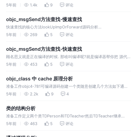
TDPerson里面有一个没有实现的实例方法sayNB和一个没有实现的类
5年前
1.4k
9
评论
方法sayHappy，然后在创建一个T
objc_msgSend方法查找-慢速查找
快速查找的核心方法lookUpImpOrForward源码分析
__objc_msgSend_uncached通过
5年前
269
5
评论
https://juejin.im/post/6888664078542831630这篇
objc_msgSend方法查找-快速查找
顾名思义就是正在编译的时候. 那啥叫编译呢?就是编译器帮你把 源代
码翻译成机器能识别的代码. (当然只是⼀般意义上这么说,实际上可能只
5年前
453
5
评论
是翻译成某个中间状态的语⾔.) 编译时就是简单的作⼀些翻译⼯作 ,⽐
如检查你有没有粗⼼写错啥关键字了啊.有啥词法分析,语法分析之类的
objc_class 中 cache 原理分析
过程. 就像…
准备工作objc4-781可编译源码创建一个类随意创建几个方法如下通过
源码探索cache所包含的内容sel:方法编号（其实就是方法名）imp:函
5年前
2.2k
9
4
数指针地址查找cache中的sel和imp通过源码查找应
类的结构分析
准备工作定义两个类TDPerson和TDTeacher然后TDTeacher继承
TDPerson，这两个类里面的内容分别是TDPerson：TDTeacher:先看
5年前
463
5
评论
类在底层到底是什么先将main.m编