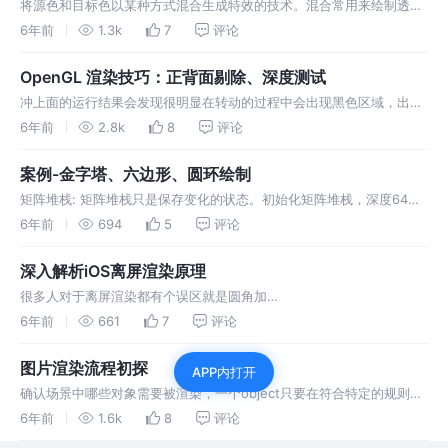
将源色和目标色以某种方式混合生成特效的技术。混合常用来绘制透明
或半透明的物体。在混合中起关键作用的α值实际上是将源色和目标色
6年前
1.3k
7
评论
按给定比率进行混合，以达到不同程度的透明。α值为0则完全透明，α
值为1则完全不透明。混合操作只能在RGBA模式下进行，颜色索引模式
OpenGL 渲染技巧：正背面剔除、深度测试
下无法指定α值。物体的绘…
冲上面的运行结果会发现很明显在转动的过程中会出现黑色区域，出现
的原因其实很简单，首先明确有光源照到的地方也就是阳面肯定是显示
6年前
2.8k
8
评论
的是正常的颜色，没有光源照到的地方也就是阴面肯定是黑色，而在图
形转动的过程中OpenGl不知道该显示阳面还是阴面，所以就导致出现
案例-金字塔、六边形、圆环绘制
红黑色交替的现象。解决方案…
矩阵堆栈: 矩阵堆栈只是保存变化的状态。初始化矩阵堆栈，深度64，
初始化的时候会默认在栈顶初始化一个单元矩阵。
6年前
694
5
评论
深入解析iOS离屏渲染原理
很多人对于离屏渲染都有个误区就是圆角加
clipsToBounds/masksToBounds设置为true就会造成离屏渲染。冲上
6年前
661
7
评论
面的代码就可以推到这种说法，从上图可知只有view3造成了离屏渲
染，而view2设置了圆角并且clipsToBounds设置为true,但是view2…
图片渲染流程初探
APP内打开
确认场景中哪些对象需要被渲染，一个object只要在符合特定的规则才
会被渲染。例如，当处于相机的视锥体内的对象可以被渲染，而超出
6年前
1.6k
8
评论
（不在视锥体内）的部分则被剔除（Culled），不进行渲染 CPU会收集