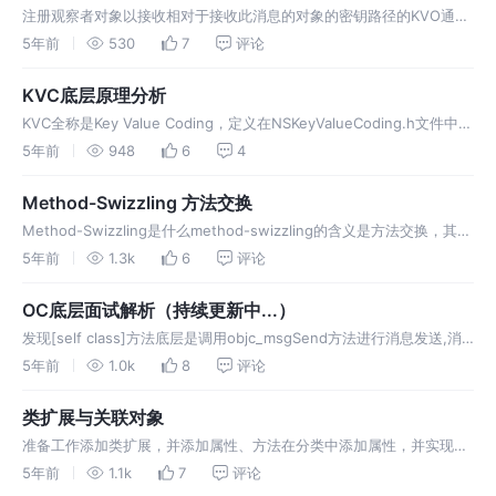
注册观察者对象以接收相对于接收此消息的对象的密钥路径的KVO通
知。 observer：注册KVO通知的对象。观察者必须实现键值观察方法
5年前
530
7
评论
observeValueForKeyPath:ofObject:change:context: keyPath：要
观察的属性相对于接收此消息的对…
KVC底层原理分析
KVC全称是Key Value Coding，定义在NSKeyValueCoding.h文件中，
是一个非正式协议。KVC提供了一种间接访问其属性方法或成员变量的
5年前
948
6
4
机制，可以通过字符串来访问对应的属性方法或成员变量。 同样是返回
key对应的属性值，但是这里需要传递key的路径 va…
Method-Swizzling 方法交换
Method-Swizzling是什么method-swizzling的含义是方法交换，其主
要作用是在运行时将一个方法的实现替换成另一个方法的实现，这就是
5年前
1.3k
6
评论
我们常说的iOS黑魔法，（所谓的交换就是改掉s
OC底层面试解析（持续更新中...）
发现[self class]方法底层是调用objc_msgSend方法进行消息发送,消
息接收者是self,方法编号是class。[super class]是调用
5年前
1.0k
8
评论
objc_msgSendSuper方法进行消息发送，消息接收者是self,方法编号
是class。
类扩展与关联对象
准备工作添加类扩展，并添加属性、方法在分类中添加属性，并实现
set、get方法类扩展类别和类扩展的区别类别专门给类添加新的方法不
5年前
1.1k
7
评论
能给类添加成员属性，添加了成员属性也是无法取到的可以通过