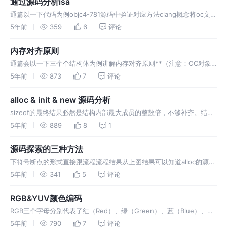
通过源码分析isa
通篇以一下代码为例objc4-781源码中验证对应方法clang概念将oc文件
编译成c++文件的编译指令clang-rewrite-objcmain.m-
5年前
359
6
评论
omain.cppclang-rewrite-
内存对齐原则
通篇会以一下三个个结构体为例讲解内存对齐原则**（注意：OC对象
的对齐原则是16字节对齐）**每个结构体的成员，第一个成员都位于偏
5年前
873
7
评论
移为0的位置，以后每个数据成员的偏移量min(#pragmapack(
alloc & init & new 源码分析
sizeof的最终结果必然是结构内部最大成员的整数倍，不够补齐。结构
内部最大成员包含子成员结构体内部的成员，如下例子： 结构内部各个
5年前
889
8
1
成员的首地址必然是自身大小的整数倍。 整个sizeof的最终结果必然是
min[n,结构内部最大成员] 的整数倍，不够补齐。 结构内部各个成员的
源码探索的三种方法
首…
下符号断点的形式直接跟流程流程结果从上图结果可以知道alloc的源码
就在libobjc.A.dylib库中，此时就需要去Apple相应的开源网址下载objc
5年前
341
5
评论
源码通过摁住control-stepinto
RGB&YUV颜色编码
RGB三个字母分别代表了红（Red）、绿（Green）、蓝（Blue）、三
种颜色，这三种颜色被称为三原色，通过将这三个颜色以不同的比例相
5年前
790
7
评论