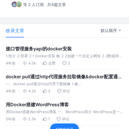
等 2 人订阅
共4篇文章
收录文章
默认顺序
接口管理服务yapi的docker安装
1.简介 2.部署 2.1 Docker安装 略 2.2创建一个自定义网络 2.3数据库准
备 MongoDB 进入 MongoDB 的 mongo cli 后，执行以下语句进行初
4年前
4.0k
点赞
3
始化库表: 2.4启动
docker pull通过http代理服务拉取镜像&docker配置通过
私库拉取镜像
一、docker pull通过http代理下载镜像 1.修
改/etc/systemd/system/multi-user.target.wants/docker.service
4年前
4.2k
2
评论
2.重启docker
用Docker搭建WordPress博客
用Docker搭建WordPress博客 一、WordPress简介 WordPress是一
款个人博客系统，并逐步演化成一款内容管理系统软件，它是使用PHP
5年前
2.5k
1
评论
语言和MySQL数据库开发的，用户可以在支持