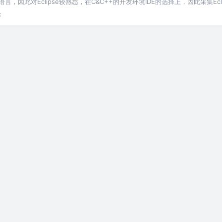
va语言，因此对Eclipse较熟悉，在C&C++的开发环境IDE的选择上，因此采集Ecl
论