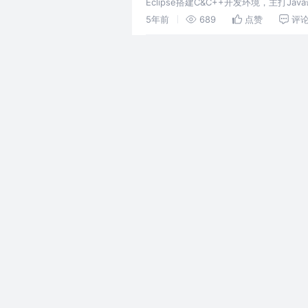
Eclipse搭建C&C++开发环境，主打Ja
5年前
689
点赞
评