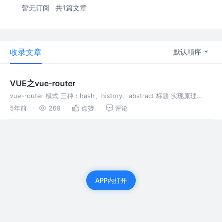
暂无订阅
共1篇文章
收录文章
默认顺序
VUE之vue-router
vue-router 模式 三种：hash、history、abstract 标题 实现原理
hash 通过浏览器自带的window.onhashchange()方法，监听匹配url
5年前
268
点赞
评论
的变化（包括路径、
APP内打开