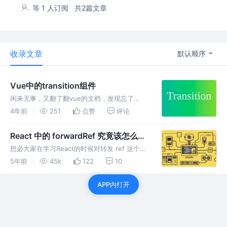
等 1 人订阅
共2篇文章
收录文章
默认顺序
Vue中的transition组件
闲来无事，又翻了翻vue的文档，发现忘了
transition的用法，于是记录transition的使用方
4年前
251
点赞
评论
法
React 中的 forwardRef 究竟该怎么
用？
想必大家在学习React的时候对转发 ref 这个概
念很模糊，看了这篇文章后应该会豁然开朗吧，
5年前
45k
122
10
应该吧?
APP内打开