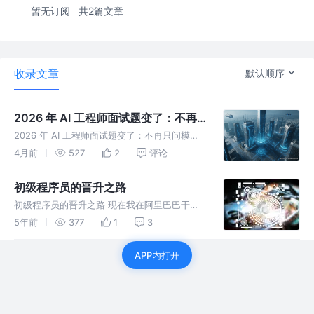
暂无订阅
共2篇文章
收录文章
默认顺序
2026 年 AI 工程师面试题变了：不再
只问模型原理，而是开始拷打系统能力
2026 年 AI 工程师面试题变了：不再只问模型
原理，而是开始拷打系统能力 这半年如果你在
4月前
527
2
评论
看 AI 工程师、大模型工程师、LLM Engineer
的面经，会很明显感受到一件事： 面试题已经
初级程序员的晋升之路
变了。
初级程序员的晋升之路 现在我在阿里巴巴干外
包,应该是外包的等级的天花板了,现在还在想着
5年前
377
1
3
怎么晋升到和阿里正式员工同等级别的待遇. 不
甘堕落,热爱编码,这可能是一个初级程序员需要
APP内打开
具备的 1.摸鱼 当我还是