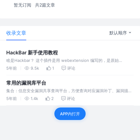
暂无订阅
共2篇文章
收录文章
默认顺序
HackBar 新手使用教程
啥是Hackbar？ 这个插件是用 webextension 编写的，是原始
Hackbar 的 XUL 版本的替代品。按 F12 使用 HackBar。
5年前
9.5k
1
评论
常用的漏洞库平台
集合：信息安全漏洞共享查询平台，方便查询对应漏洞补丁、漏洞描述
信息、漏洞发布时间、漏洞编号、漏洞类型等等
5年前
1.4k
2
评论
APP内打开