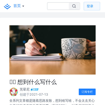
首页
登录
✍🏻 想到什么写什么
芜晕尼
订阅专栏
创建于2021-07-13
全系列文章都是随着思路发散，想到啥写啥，不会太去关心