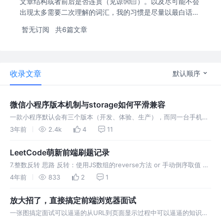
文章结构或者前后是否连贯（见谅👐🏻）。以及尽可能不会
出现太多需要二次理解的词汇，我的习惯是尽量以最白话的
方式解释理解过程（凡是一些需要理解的词汇，都会有相应
暂无订阅
共6篇文章
解释列出）。 收录文章会随时有更新，更新会在标题上体现
日期，方便查看。收藏专栏不怕迷路~
收录文章
默认顺序
微信小程序版本机制与storage如何平滑兼容
一款小程序默认会有三个版本（开发、体验、生产），而同一台手机打
开同一个小程序只会对应一份本地存储（storage），这就会导致本地
3年前
2.4k
4
11
存储因为多个版本的关系无法隔离使用
LeetCode萌新前端刷题记录
7.整数反转 思路 反转：使用JS数组的reverse方法 or 手动倒序取值 区
间：使用Match.pow函数得到n次方值 负数：反转过程中用绝对值计
4年前
833
2
1
算，最后判断原数值是否小于0手动补负号 代码实现
放大招了，直接搞定前端浏览器面试
一张图搞定面试可以逼逼的从URL到页面显示过程中可以逼逼的知识