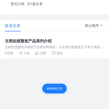
暂无订阅
共1篇文章
收录文章
默认顺序
文档在线预览产品系列介绍
文档在线预览市场的产品类别有很多，今天我们就来盘点下各个类别以
及对应的一些产品品牌。产品类别分为开源项目、插件产品和服务器部
5年前
1.4k
点赞
评论
署产品
APP内打开