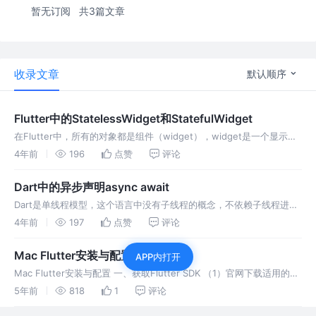
暂无订阅
共3篇文章
收录文章
默认顺序
Flutter中的StatelessWidget和StatefulWidget
在Flutter中，所有的对象都是组件（widget），widget是一个显示元
素的配置，而StatelessWidget和StatefulWidget 是Flutter中必不可
4年前
196
点赞
评论
少的两个组件。
Dart中的异步声明async await
Dart是单线程模型，这个语言中没有子线程的概念，不依赖子线程进行
异步操作。 那么在耗时的业务场景（网络请求、文件读写等），它是怎
4年前
197
点赞
评论
么实现异步操作呢。
Mac Flutter安装与配置
APP内打开
Mac Flutter安装与配置 一、获取Flutter SDK （1）官网下载适用的
SDK：https://flutter.dev/docs/development/tools/sdk
5年前
818
1
评论