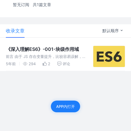
暂无订阅
共1篇文章
收录文章
默认顺序
《深入理解ES6》-001-块级作用域
前言 由于 JS 存在变量提升，比较容易误解，在
ES6 中引入了块级作用域 变量提升 先看下什么
5年前
294
2
评论
是变量提升： 变量的声明会被提升到函数顶
部，而变量的赋值会在原处执行，所以可以先访
问到该变量，其值为
APP内打开