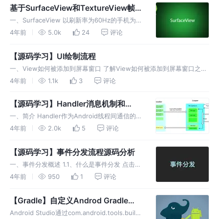
基于SurfaceView和TextureView帧动
画优化
一、SurfaceView 以刷新率为60Hz的手机为
例，屏幕刷新的时间间隔是16ms，如果View在
4年前
5.0k
24
评论
16ms内没有执行完绘图操作，就会造成掉帧，
所以一些绘制频繁且复杂的控件如果单纯继承
【源码学习】UI绘制流程
View在主线
一、View如何被添加到屏幕窗口 了解View如何被添加到屏幕窗口之
前，先理解几个概念 Window:是一个抽象类，提供了绘制窗口的一组
4年前
1.1k
3
评论
通过API PhoneWindow: 是Window的唯一继承实
【源码学习】Handler消息机制和
ThreadLocal原理
一、简介 Handler作为Android线程间通信的常
用方式，主要由Handler、Looper、
4年前
2.0k
5
评论
MessageQueue、message四个部分组成 ，
Handler负责线程间消息通讯入发送消息
【源码学习】事件分发流程源码分析
一、事件分发概述 1.1、什么是事件分发 点击事
件MotionEvent从Activity传递到ViewGroup再
4年前
950
1
评论
分发到View的一整个过程 2.1 MotionEvent
MotionEvent的
【Gradle】自定义Androd Gradle
plugin
Android Studio通过com.android.tools.build