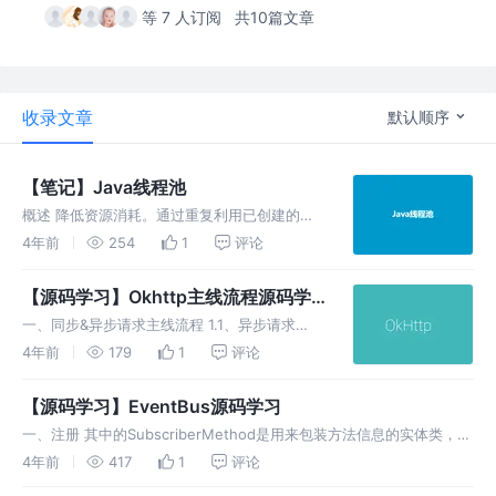
等 7 人订阅
共10篇文章
收录文章
默认顺序
【笔记】Java线程池
概述 降低资源消耗。通过重复利用已创建的线
程降低线程创建和销毁造成的消耗。 提高响应
4年前
254
1
评论
速度。当任务到达时，任务可以不需要等到线程
创建就能立即执行。 提高线程的可管理性。线
【源码学习】Okhttp主线流程源码学
程是稀缺资源，如果无限制地创建，
习
一、同步&异步请求主线流程 1.1、异步请求
1.2、关键类 OkhttpClient、Request、Call、
4年前
179
1
评论
RealCall、AsyncCall、Dispatcher
OkhttpClient：
【源码学习】EventBus源码学习
一、注册 其中的SubscriberMethod是用来包装方法信息的实体类，包
含方法、运行线程、接收的事件类型、优先级、是否粘性事件 这个方法
4年前
417
1
评论
做的是： 把Event事件类型的Subscription存