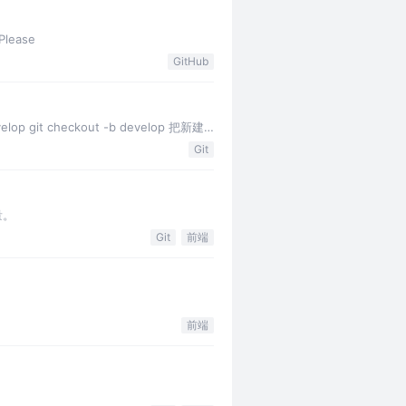
Please
GitHub
checkout -b develop 把新建
Git
量。
Git
前端
前端