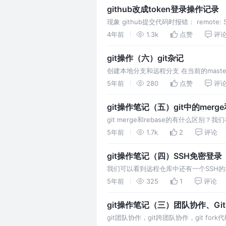
github改成token登录操作记录
现象 github提交代码时报错： remote: Suppor
4年前
1.3k
点赞
评
git操作（六）git杂记
创建本地分支和远程分支 在当前的master分
的分支push到远端
5年前
280
点赞
评
git操作笔记（五）git中的merge和
git merge和rebase的有什么区别
5年前
1.7k
2
评论
git操作笔记（四）SSH免密登录
我们可以看到远程仓库中还有一个SSH的地址
5年前
325
1
评论
git操作笔记（三）团队协作、Git
git团队协作，git跨团队协作，git for